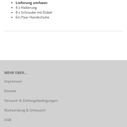
Lieferung umfasst:
4 x Halterung
8 x Schraube mit Dübel
Ein Paar Handschuhe
MEHR ÜBER...
Impressum
Kontakt
Versand- & Zahlungsbedingungen
Rücksendung & Umtausch
AGB