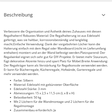
Beschreibung
Verbessere die Organisation und Ästhetik deines Zuhauses mit diesen
Regalhaltern! Robustes Material: Die Regalhalterung ist aus Edelstahl
gefertigt, was sie haltbar, korrosionsbeständig und langlebig
macht.Einfache Verwendung: Dank der vorgebohrten Löcher kann die
Halterung einfach mit dem Regal oder Wandboard (nicht im Lieferumfang
enthalten) montiert und an der Wand befestigt werden.Platzsparend: Der
Regalwinkel eignet sich sehr gut für DIY-Projekte. Er bietet mehr Stauraum,
fügt dekorative Akzente hinzu und spart Platz für Möbel.Breite Anwendung:
Der Regalträger kann als Verstärkung für Regalkonsole verwendet werden.
Er kann für Bücherregale, Küchenregale, Hofwände, Gartenregale und
mehr verwendet werden.
Farbe: Silbern
Material: Edelstahl mit gebürsteter Oberfläche
Edelstahl-Stärke: 3 mm
Abmessungen: 15 x 2,5 x 11,5 cm (L x B x H)
Belastbarkeit: 50 kg
Mit 2 Löchern für die Wandmontage und 2 Löchern für die
Regalmontage
Zusammenbau erforderlich: Ja