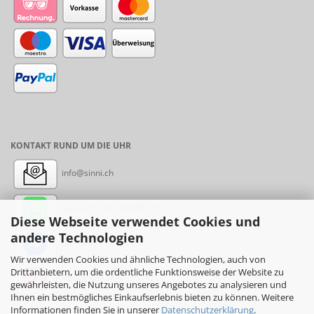
KONTAKT RUND UM DIE UHR
info@sinni.ch
Nachricht:
+41788997155
Diese Webseite verwendet Cookies und
andere Technologien
Messenger: sinni.ch
Wir verwenden Cookies und ähnliche Technologien, auch von
Drittanbietern, um die ordentliche Funktionsweise der Website zu
Instagram: sinni_ch
gewährleisten, die Nutzung unseres Angebotes zu analysieren und
Ihnen ein bestmögliches Einkaufserlebnis bieten zu können. Weitere
Informationen finden Sie in unserer
Datenschutzerklärung
.