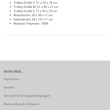
Trolley Größe S: 51 x 35 x 18 cm
Trolley Größe M: 61 x 40 x 21 cm
Trolley Größe L: 71 x 45 x 23 cm
Reisetasche: 28 x 38 x 11 cm
Kulturbeutel: 24 x 14 x 11 cm
Material: Polyester: 100%
MEHR ÜBER...
Impressum
Kontakt
Versand- & Zahlungsbedingungen
Rücksendung & Umtausch