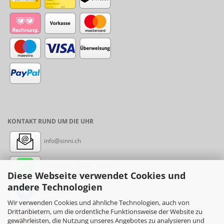
KONTAKT RUND UM DIE UHR
info@sinni.ch
Nachricht:
+41788997155
Diese Webseite verwendet Cookies und
andere Technologien
Messenger: sinni.ch
Wir verwenden Cookies und ähnliche Technologien, auch von
Drittanbietern, um die ordentliche Funktionsweise der Website zu
Instagram: sinni_ch
gewährleisten, die Nutzung unseres Angebotes zu analysieren und