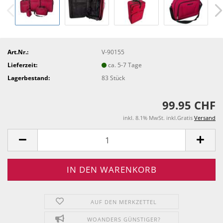
Art.Nr.:
V-90155
Lieferzeit:
ca. 5-7 Tage
Lagerbestand:
83
Stück
99.95 CHF
inkl. 8.1% MwSt. inkl.Gratis
Versand
AUF DEN MERKZETTEL
WOANDERS GÜNSTIGER?