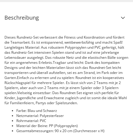
Beschreibung
Dieses Rundnetz-Set verbessert die Fitness und Koordination und fördert
die Teamarbeit. Es ist entspannend, wettbewerbsfähig und macht Spaß!
Langlebiges Material: Aus robustem Polypropylen und PVC gefertigt, hält
das Rundnetz-Set intensiven Spielen stand und ist auf eine jahrelange
Lebensdauer ausgelegt. Das robuste Netz und die elastischen Bälle sorgen
für ein angenehmes Erlebnis.Tragbar und leicht: Dank des kompakten
Designs und der leichten Materialien lässt sich das Roundnet-Set leicht
transportieren und überall aufstellen, sei es am Strand, im Park oder im
Garten.Einfach zu erlernen und zu spielen: Roundnet ist ein kooperatives
Rückschlagspiel für mehrere Spieler. Es lässt sich von 2 Teams mit je 2
Spielern, aber auch von 2 Teams mit je einem Spieler oder 3 Spielern
spielen.Vielseitig einsetzbar: Das Roundnet-Set eignet sich perfekt für
Kinder, Jugendliche und Erwachsene zugleich und ist somit die ideale Wahl
für Familienfeiern, Partys oder Spielstunden.
Farbe: Blau und Schwarz
Netzmaterial: Polyesterfaser
Rohrmaterial: PVC
Material der Beine: PP (Polypropylen)
Gesamtabmessungen: 90 x 20 cm (Durchmesser x H)