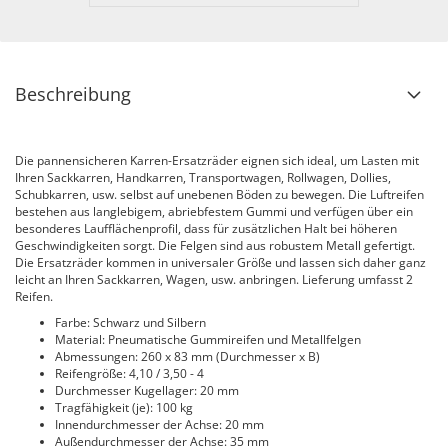
Beschreibung
Die pannensicheren Karren-Ersatzräder eignen sich ideal, um Lasten mit
Ihren Sackkarren, Handkarren, Transportwagen, Rollwagen, Dollies,
Schubkarren, usw. selbst auf unebenen Böden zu bewegen. Die Luftreifen
bestehen aus langlebigem, abriebfestem Gummi und verfügen über ein
besonderes Laufflächenprofil, dass für zusätzlichen Halt bei höheren
Geschwindigkeiten sorgt. Die Felgen sind aus robustem Metall gefertigt.
Die Ersatzräder kommen in universaler Größe und lassen sich daher ganz
leicht an Ihren Sackkarren, Wagen, usw. anbringen. Lieferung umfasst 2
Reifen.
Farbe: Schwarz und Silbern
Material: Pneumatische Gummireifen und Metallfelgen
Abmessungen: 260 x 83 mm (Durchmesser x B)
Reifengröße: 4,10 / 3,50 - 4
Durchmesser Kugellager: 20 mm
Tragfähigkeit (je): 100 kg
Innendurchmesser der Achse: 20 mm
Außendurchmesser der Achse: 35 mm