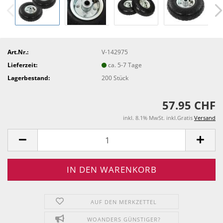
Art.Nr.:
V-142975
Lieferzeit:
ca. 5-7 Tage
Lagerbestand:
200
Stück
57.95 CHF
inkl. 8.1% MwSt. inkl.Gratis
Versand
AUF DEN MERKZETTEL
WOANDERS GÜNSTIGER?