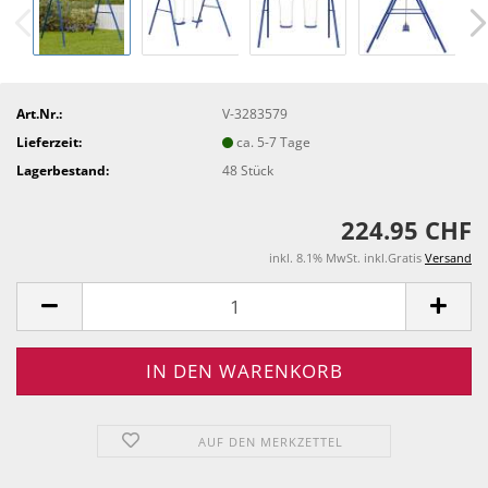
Art.Nr.:
V-3283579
Lieferzeit:
ca. 5-7 Tage
Lagerbestand:
48
Stück
224.95 CHF
inkl. 8.1% MwSt. inkl.Gratis
Versand
AUF DEN MERKZETTEL