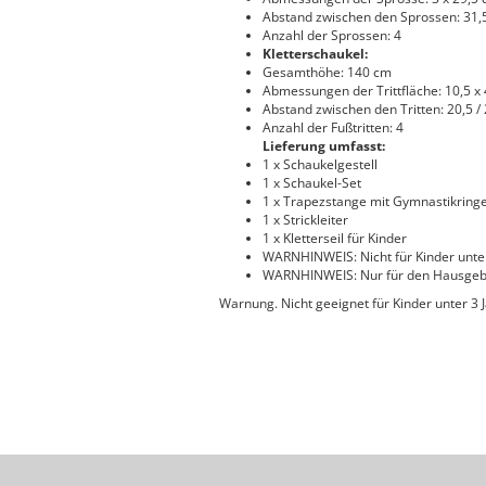
Abstand zwischen den Sprossen: 31,
Anzahl der Sprossen: 4
Kletterschaukel:
Gesamthöhe: 140 cm
Abmessungen der Trittfläche: 10,5 x
Abstand zwischen den Tritten: 20,5 /
Anzahl der Fußtritten: 4
Lieferung umfasst:
1 x Schaukelgestell
1 x Schaukel-Set
1 x Trapezstange mit Gymnastikring
1 x Strickleiter
1 x Kletterseil für Kinder
WARNHINWEIS: Nicht für Kinder unte
WARNHINWEIS: Nur für den Hausgeb
Warnung. Nicht geeignet für Kinder unter 3