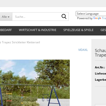
Suche...
Alle
Powered by
Tr
RBEDARF
WIRTSCHAFT & INDUSTRIE
SPIELZEUGE & SPIELE
GES
 Trapez Strickleiter Kletterseil
Schau
VIDAXL
Trapez
Art.Nr.:
Lieferze
Lagerbe