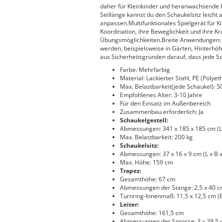
daher für Kleinkinder und heranwachsende 
Seillänge kannst du den Schaukelsitz leicht
anpassen.Multifunktionales Spielgerät für Ki
Koordination, ihre Beweglichkeit und ihre Kra
Übungsmöglichkeiten.Breite Anwendungen: D
werden, beispielsweise in Gärten, Hinterhöfe
aus Sicherheitsgründen darauf, dass jede S
Farbe: Mehrfarbig
Material: Lackierter Stahl, PE (Polyet
Max. Belastbarkeit(jede Schaukel): 5
Empfohlenes Alter: 3-10 Jahre
Für den Einsatz im Außenbereich
Zusammenbau erforderlich: Ja
Schaukelgestell:
Abmessungen: 341 x 185 x 185 cm (L 
Max. Belastbarkeit: 200 kg
Schaukelsitz:
Abmessungen: 37 x 16 x 9 cm (L x B x
Max. Höhe: 159 cm
Trapez:
Gesamthöhe: 67 cm
Abmessungen der Stange: 2,5 x 40 c
Turnring-Innenmaß: 11,5 x 12,5 cm (B
Leiter:
Gesamthöhe: 161,5 cm
Abmessungen der Sprosse: 3 x 29,5 