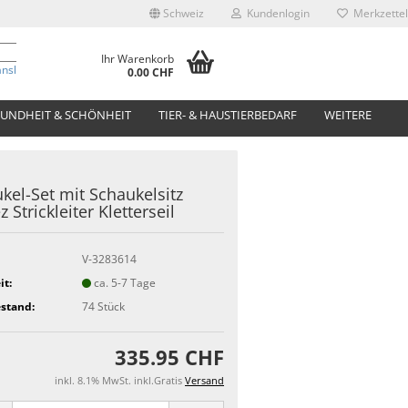
Schweiz
Kundenlogin
Merkzettel
Ihr Warenkorb
anslate
0.00 CHF
UNDHEIT & SCHÖNHEIT
TIER- & HAUSTIERBEDARF
WEITERE
kel-Set mit Schaukelsitz
 Strickleiter Kletterseil
V-3283614
it:
ca. 5-7 Tage
stand:
74
Stück
335.95 CHF
inkl. 8.1% MwSt. inkl.Gratis
Versand