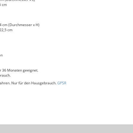
5 cm
 4 cm (Durchmesser x H)
 22,5 cm
en
r 36 Monaten geeignet.
rauch.
 Jahren. Nur für den Hausgebrauch.
GPSR