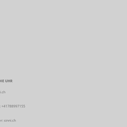
IE UHR
i.ch
:
+41788997155
: sinni.ch