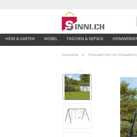
HEIM & GARTEN
MÖBEL
TASCHEN & GEPÄCK
HEIMWERKE
Startseite
»
Schaukel-Set mit Schaukelsitz