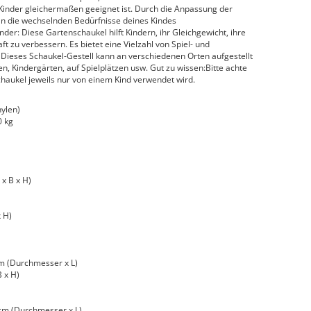
Kinder gleichermaßen geeignet ist. Durch die Anpassung der
 an die wechselnden Bedürfnisse deines Kindes
nder: Diese Gartenschaukel hilft Kindern, ihr Gleichgewicht, ihre
ft zu verbessern. Es bietet eine Vielzahl von Spiel- und
ieses Schaukel-Gestell kann an verschiedenen Orten aufgestellt
n, Kindergärten, auf Spielplätzen usw. Gut zu wissen:Bitte achte
chaukel jeweils nur von einem Kind verwendet wird.
hylen)
0 kg
x B x H)
 H)
m (Durchmesser x L)
 x H)
cm (Durchmesser x L)