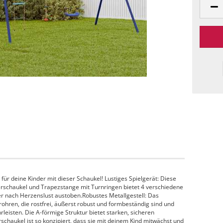
für deine Kinder mit dieser Schaukel! Lustiges Spielgerät: Diese
tterschaukel und Trapezstange mit Turnringen bietet 4 verschiedene
er nach Herzenslust austoben.Robustes Metallgestell: Das
rohren, die rostfrei, äußerst robust und formbeständig sind und
rleisten. Die A-förmige Struktur bietet starken, sicheren
rschaukel ist so konzipiert, dass sie mit deinem Kind mitwächst und