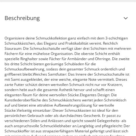
Beschreibung
Organisiere deine Schmuckkollektion ganz einfach mit dem 3-schichtigen
Schmuckkästchen, das Eleganz und Praktikabilität vereint. Reichlich
Stauraum: Die Schmuckschatulle verfügt über drei Schichten mit mehreren
Fächern für eine mühelose Organisation. Die oberste Schicht enthält
spezielle Ringhalter sowie Fächer für Armbänder und Ohrringe. Die zweite
bis dritte Schicht bieten geräumige Schubladen für die
Schmuckaufbewahrung, sodass dein gesamter Schmuck ordentlich und
griffbereit bleibt.Weiches Samtfutter: Das Innere der Schmuckschatulle ist
mit Samt ausgekleidet, der eine weiche, elegante Note vermittelt. Dieses
zarte Futter schützt deinen wertvollen Schmuck nicht nur vor Kratzern,
sondern hebt auch die gesamte Ästhetik hervor und schafft einen
eleganten Raum für deine wertvollen Stücke.Elegantes Design: Die
Kunstlederoberfläche des Schmuckkästchens wertet jeden Schminktisch
auf und bietet eine attraktive Aufbewahrungslösung für wertvolle
Stücke.Vielseitig einsetzbar: Dieser Schmuckkasten ist ideal für den
persönlichen Gebrauch oder als durchdachtes Geschenk. Er passt zu
verschiedenen Stilen und Anlässen und spricht sowohl Gelegenheits- als
auch anspruchsvolle Schmuckliebhaber an.Langlebig und pflegeleicht: Der
Schmuckkoffer ist aus strapazierfähigem Material gefertigt und lässt sich