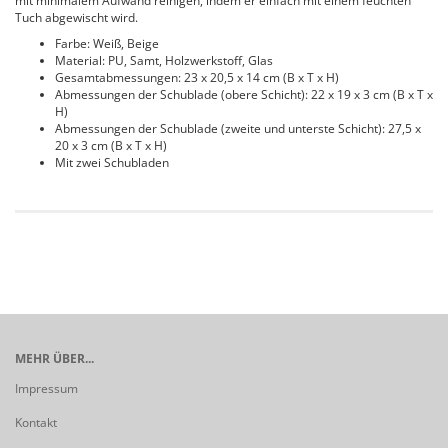
mit minimalem Aufwand reinigen, indem er einfach mit einem feuchten
Tuch abgewischt wird.
Farbe: Weiß, Beige
Material: PU, Samt, Holzwerkstoff, Glas
Gesamtabmessungen: 23 x 20,5 x 14 cm (B x T x H)
Abmessungen der Schublade (obere Schicht): 22 x 19 x 3 cm (B x T x
H)
Abmessungen der Schublade (zweite und unterste Schicht): 27,5 x
20 x 3 cm (B x T x H)
Mit zwei Schubladen
MEHR ÜBER...
Impressum
Kontakt