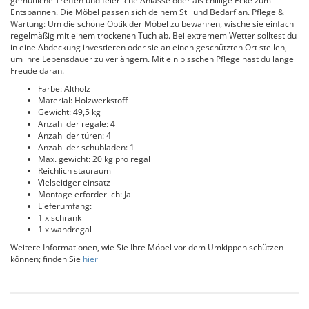
gemütliche Treffen und feierliche Anlässe oder als chillige Ecke zum
Entspannen. Die Möbel passen sich deinem Stil und Bedarf an. Pflege &
Wartung: Um die schöne Optik der Möbel zu bewahren, wische sie einfach
regelmäßig mit einem trockenen Tuch ab. Bei extremem Wetter solltest du
in eine Abdeckung investieren oder sie an einen geschützten Ort stellen,
um ihre Lebensdauer zu verlängern. Mit ein bisschen Pflege hast du lange
Freude daran.
Farbe: Altholz
Material: Holzwerkstoff
Gewicht: 49,5 kg
Anzahl der regale: 4
Anzahl der türen: 4
Anzahl der schubladen: 1
Max. gewicht: 20 kg pro regal
Reichlich stauraum
Vielseitiger einsatz
Montage erforderlich: Ja
Lieferumfang:
1 x schrank
1 x wandregal
Weitere Informationen, wie Sie Ihre Möbel vor dem Umkippen schützen
können; finden Sie
hier