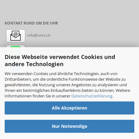
KONTAKT RUND UM DIE UHR
info@sinni.ch
Nachricht:
+41788997155
Diese Webseite verwendet Cookies und
andere Technologien
Messenger: sinni.ch
Wir verwenden Cookies und ähnliche Technologien, auch von
Drittanbietern, um die ordentliche Funktionsweise der Website zu
Instagram: sinni_ch
gewährleisten, die Nutzung unseres Angebotes zu analysieren und
Ihnen ein bestmögliches Einkaufserlebnis bieten zu können. Weitere
Informationen finden Sie in unserer
Datenschutzerklärung
.
Alle Akzeptieren
Online-Shop
by sinni.ch © 2017-2026
Nur Notwendige