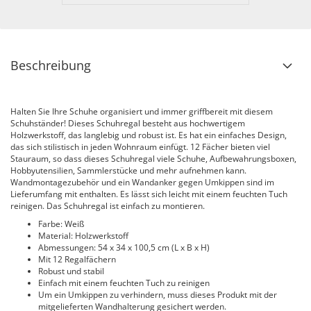
Beschreibung
Halten Sie Ihre Schuhe organisiert und immer griffbereit mit diesem
Schuhständer! Dieses Schuhregal besteht aus hochwertigem
Holzwerkstoff, das langlebig und robust ist. Es hat ein einfaches Design,
das sich stilistisch in jeden Wohnraum einfügt. 12 Fächer bieten viel
Stauraum, so dass dieses Schuhregal viele Schuhe, Aufbewahrungsboxen,
Hobbyutensilien, Sammlerstücke und mehr aufnehmen kann.
Wandmontagezubehör und ein Wandanker gegen Umkippen sind im
Lieferumfang mit enthalten. Es lässt sich leicht mit einem feuchten Tuch
reinigen. Das Schuhregal ist einfach zu montieren.
Farbe: Weiß
Material: Holzwerkstoff
Abmessungen: 54 x 34 x 100,5 cm (L x B x H)
Mit 12 Regalfächern
Robust und stabil
Einfach mit einem feuchten Tuch zu reinigen
Um ein Umkippen zu verhindern, muss dieses Produkt mit der
mitgelieferten Wandhalterung gesichert werden.