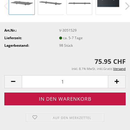
Art.Nr.:
V-3051529
Lieferzeit:
ca. 5-7 Tage
Lagerbestand:
98
Stück
75.95 CHF
inkl. 8.1% MwSt. inkl.Gratis
Versand
AUF DEN MERKZETTEL