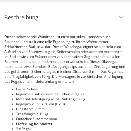
Beschreibung
Dieses schwebende Wandregal ist nicht nur stilvoll, sondern auch
funktional und stellt eine tolle Ergänzung zu Ihrem Wohnzimmer,
Schlafzimmer, Bad, usw. dar. Dieses Wandregal eignet sich perfekt zum
Aufstellen von Baumwollkugeln, Seifenschalen oder anderen Accessoires
im Bad sowie zum Präsentieren von dekorativen Gegenständen in allen
Räumen, in denen ein moderner Look erwünscht ist. Dieses Glasregal
besteht aus zwei Standard Befestigungsclips aus einer Zink-Legierung und
aus gehärtetem Sicherheitsglas mit einer Dicke von 8 mm. Das Regal hat
eine Tragfähigkeit von 10 kg. Die Montageteile zur einfachen Anbringung
des Regals sind im Lieferumfang enthalten.
Farbe: Schwarz
Regalmaterial: gehärtetes Sicherheitsglas
Material Befestigungsclips: Zink-Legierung
Regalgröße: 60 x 20 cm (L x B)
Glasstärke: 8 mm
Tragfähigkeit: 10 kg
Einfacher Zusammenbau
Lieferung beinhaltet:
2 x Regal