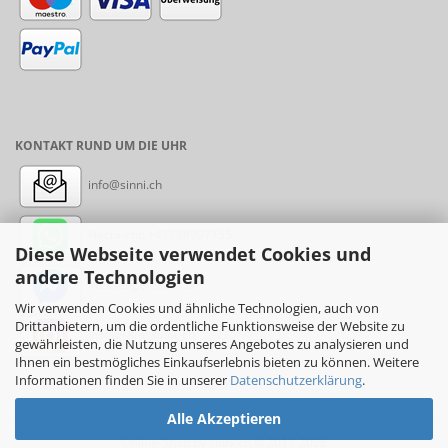
KONTAKT RUND UM DIE UHR
info@sinni.ch
Nachricht:
+41788997155
Diese Webseite verwendet Cookies und
andere Technologien
Messenger: sinni.ch
Wir verwenden Cookies und ähnliche Technologien, auch von
Drittanbietern, um die ordentliche Funktionsweise der Website zu
Instagram: sinni_ch
gewährleisten, die Nutzung unseres Angebotes zu analysieren und
Ihnen ein bestmögliches Einkaufserlebnis bieten zu können. Weitere
Informationen finden Sie in unserer
Datenschutzerklärung
.
Alle Akzeptieren
Online-Shop
by sinni.ch © 2017-2026