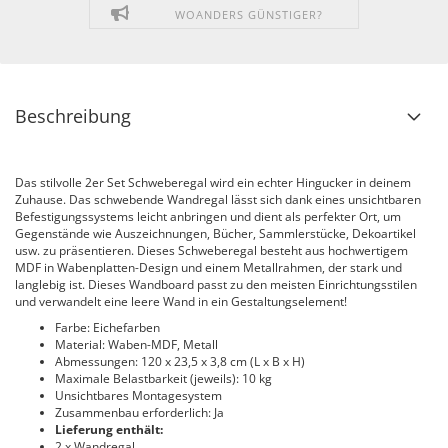
WOANDERS GÜNSTIGER?
Beschreibung
Das stilvolle 2er Set Schweberegal wird ein echter Hingucker in deinem
Zuhause. Das schwebende Wandregal lässt sich dank eines unsichtbaren
Befestigungssystems leicht anbringen und dient als perfekter Ort, um
Gegenstände wie Auszeichnungen, Bücher, Sammlerstücke, Dekoartikel
usw. zu präsentieren. Dieses Schweberegal besteht aus hochwertigem
MDF in Wabenplatten-Design und einem Metallrahmen, der stark und
langlebig ist. Dieses Wandboard passt zu den meisten Einrichtungsstilen
und verwandelt eine leere Wand in ein Gestaltungselement!
Farbe: Eichefarben
Material: Waben-MDF, Metall
Abmessungen: 120 x 23,5 x 3,8 cm (L x B x H)
Maximale Belastbarkeit (jeweils): 10 kg
Unsichtbares Montagesystem
Zusammenbau erforderlich: Ja
Lieferung enthält:
2 x Wandregal