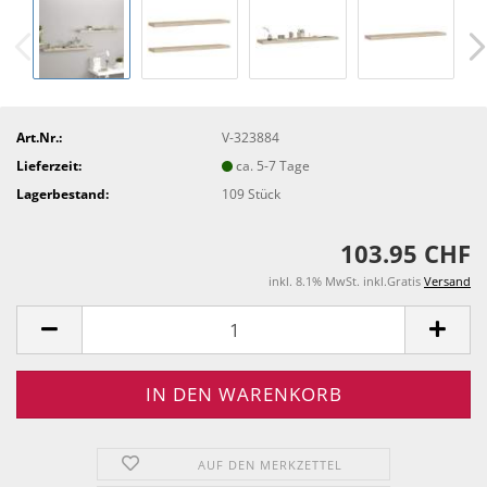
Art.Nr.:
V-323884
Lieferzeit:
ca. 5-7 Tage
Lagerbestand:
109
Stück
103.95 CHF
inkl. 8.1% MwSt. inkl.Gratis
Versand
AUF DEN MERKZETTEL