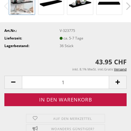
Art.Nr.:
V-323775
Lieferzeit:
ca. 5-7 Tage
Lagerbestand:
36
Stück
43.95 CHF
inkl. 8.1% MwSt. inkl.Gratis
Versand
AUF DEN MERKZETTEL
WOANDERS GÜNSTIGER?