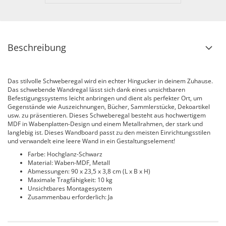
Beschreibung
Das stilvolle Schweberegal wird ein echter Hingucker in deinem Zuhause.
Das schwebende Wandregal lässt sich dank eines unsichtbaren
Befestigungssystems leicht anbringen und dient als perfekter Ort, um
Gegenstände wie Auszeichnungen, Bücher, Sammlerstücke, Dekoartikel
usw. zu präsentieren. Dieses Schweberegal besteht aus hochwertigem
MDF in Wabenplatten-Design und einem Metallrahmen, der stark und
langlebig ist. Dieses Wandboard passt zu den meisten Einrichtungsstilen
und verwandelt eine leere Wand in ein Gestaltungselement!
Farbe: Hochglanz-Schwarz
Material: Waben-MDF, Metall
Abmessungen: 90 x 23,5 x 3,8 cm (L x B x H)
Maximale Tragfähigkeit: 10 kg
Unsichtbares Montagesystem
Zusammenbau erforderlich: Ja