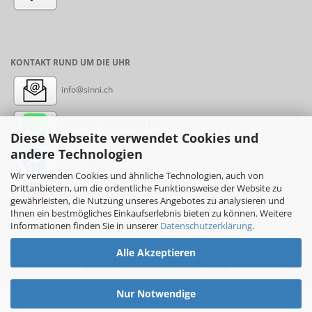
KONTAKT RUND UM DIE UHR
info@sinni.ch
Nachricht:
+41788997155
Diese Webseite verwendet Cookies und
andere Technologien
Messenger: sinni.ch
Wir verwenden Cookies und ähnliche Technologien, auch von
Drittanbietern, um die ordentliche Funktionsweise der Website zu
Instagram: sinni_ch
gewährleisten, die Nutzung unseres Angebotes zu analysieren und
Ihnen ein bestmögliches Einkaufserlebnis bieten zu können. Weitere
Informationen finden Sie in unserer
Datenschutzerklärung
.
Alle Akzeptieren
Online-Shop
by sinni.ch © 2017-2026
Nur Notwendige