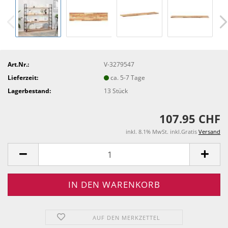
Art.Nr.:
V-3279547
Lieferzeit:
ca. 5-7 Tage
Lagerbestand:
13
Stück
107.95 CHF
inkl. 8.1% MwSt. inkl.Gratis
Versand
AUF DEN MERKZETTEL