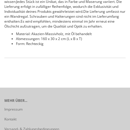
wissen:Jedes Stück ist ein Unikat, das in Farbe und Maserung variiert. Die
Lieferung erfolgt in zufälliger Reihenfolge, wodurch die Exklusivität und
Individualität deines Produkts gewährleistet wird.Die Lieferung umfasst nur
ein Wandregal. Schrauben und Halterungen sind nicht im Lieferumfang
enthalten.Es wird empfohlen, mindestens einmal im Jahr erneut eine
Ölschicht aufzutragen, um die Qualität und Optik zu erhalten.
Material: Akazien-Massivholz, mit Öl behandelt
Abmessungen: 160 x 30 x 2 cm (L x B x T)
Form: Rechteckig
MEHR ÜBER...
Impressum
Kontakt
Versand- & Zahlungsbedingungen