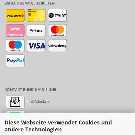
ZAHLUNGSMÖGLICHKEITEN
KONTAKT RUND UM DIE UHR
info@sinni.ch
Nachricht:
+41788997155
Diese Webseite verwendet Cookies und
andere Technologien
Messenger: sinni.ch