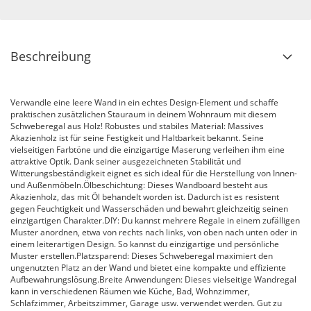
Beschreibung
Verwandle eine leere Wand in ein echtes Design-Element und schaffe
praktischen zusätzlichen Stauraum in deinem Wohnraum mit diesem
Schweberegal aus Holz! Robustes und stabiles Material: Massives
Akazienholz ist für seine Festigkeit und Haltbarkeit bekannt. Seine
vielseitigen Farbtöne und die einzigartige Maserung verleihen ihm eine
attraktive Optik. Dank seiner ausgezeichneten Stabilität und
Witterungsbeständigkeit eignet es sich ideal für die Herstellung von Innen-
und Außenmöbeln.Ölbeschichtung: Dieses Wandboard besteht aus
Akazienholz, das mit Öl behandelt worden ist. Dadurch ist es resistent
gegen Feuchtigkeit und Wasserschäden und bewahrt gleichzeitig seinen
einzigartigen Charakter.DIY: Du kannst mehrere Regale in einem zufälligen
Muster anordnen, etwa von rechts nach links, von oben nach unten oder in
einem leiterartigen Design. So kannst du einzigartige und persönliche
Muster erstellen.Platzsparend: Dieses Schweberegal maximiert den
ungenutzten Platz an der Wand und bietet eine kompakte und effiziente
Aufbewahrungslösung.Breite Anwendungen: Dieses vielseitige Wandregal
kann in verschiedenen Räumen wie Küche, Bad, Wohnzimmer,
Schlafzimmer, Arbeitszimmer, Garage usw. verwendet werden. Gut zu