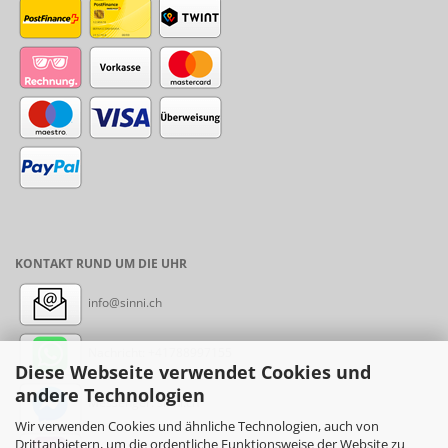
KONTAKT RUND UM DIE UHR
info@sinni.ch
Nachricht:
+41788997155
Diese Webseite verwendet Cookies und
andere Technologien
Messenger: sinni.ch
Wir verwenden Cookies und ähnliche Technologien, auch von
Drittanbietern, um die ordentliche Funktionsweise der Website zu