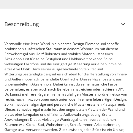
Beschreibung
Verwandle eine leere Wand in ein echtes Design-Element und schaffe
praktischen zusätzlichen Stauraum in deinem Wohnraum mit diesem
Schweberegal aus Holz! Robustes und stabiles Material: Massives
Akazienholz ist für seine Festigkeit und Haltbarkeit bekannt. Seine
vielseitigen Farbtöne und die einzigartige Maserung verleihen ihm eine
attraktive Optik. Dank seiner ausgezeichneten Stabilität und
Witterungsbeständigkeit eignet es sich ideal für die Herstellung von Innen-
und Außenmöbeln.Unbehandelte Oberfläche: Dieses Regal besteht aus
unbehandeltem Akazienholz. Dabei kannst du seine natürliche Farbe
beibehalten, es aber auch nach Belieben anstreichen oder lackieren.DIY:
Du kannst mehrere Regale in einem zufälligen Muster anordnen, etwa von
rechts nach links, von oben nach unten oder in einem leiterartigen Design.
So kannst du einzigartige und persönliche Muster erstellen.Platzsparend:
Dieses Schweberegal maximiert den ungenutzten Platz an der Wand und
bietet eine kompakte und effiziente Aufbewahrungslösung.Breite
Anwendungen: Dieses vielseitige Wandregal kann in verschiedenen
Räumen wie Küche, Bad, Wohnzimmer, Schlafzimmer, Arbeitszimmer,
Garage usw. verwendet werden. Gut zu wissen:Jedes Stück ist ein Unikat,