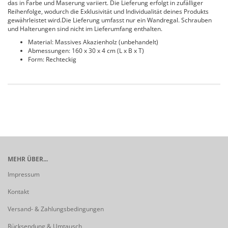
das in Farbe und Maserung variiert. Die Lieferung erfolgt in zufälliger
Reihenfolge, wodurch die Exklusivität und Individualität deines Produkts
gewährleistet wird.Die Lieferung umfasst nur ein Wandregal. Schrauben
und Halterungen sind nicht im Lieferumfang enthalten.
Material: Massives Akazienholz (unbehandelt)
Abmessungen: 160 x 30 x 4 cm (L x B x T)
Form: Rechteckig
MEHR ÜBER...
Impressum
Kontakt
Versand- & Zahlungsbedingungen
Rücksendung & Umtausch