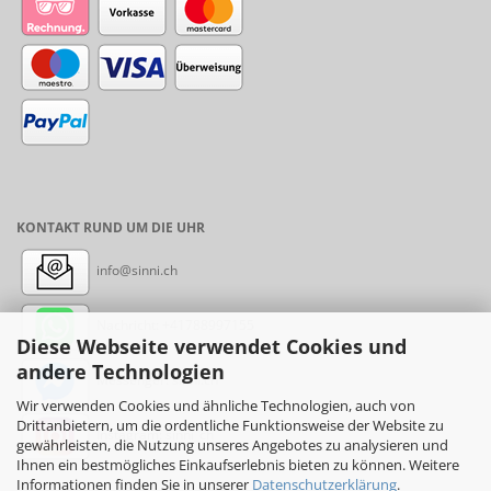
KONTAKT RUND UM DIE UHR
info@sinni.ch
Nachricht:
+41788997155
Diese Webseite verwendet Cookies und
andere Technologien
Messenger: sinni.ch
Wir verwenden Cookies und ähnliche Technologien, auch von
Drittanbietern, um die ordentliche Funktionsweise der Website zu
Instagram: sinni_ch
gewährleisten, die Nutzung unseres Angebotes zu analysieren und
Ihnen ein bestmögliches Einkaufserlebnis bieten zu können. Weitere
Informationen finden Sie in unserer
Datenschutzerklärung
.