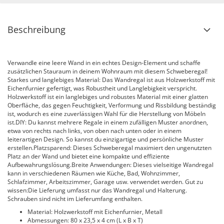
Beschreibung
Verwandle eine leere Wand in ein echtes Design-Element und schaffe
zusätzlichen Stauraum in deinem Wohnraum mit diesem Schweberegal!
Starkes und langlebiges Material: Das Wandregal ist aus Holzwerkstoff mit
Eichenfurnier gefertigt, was Robustheit und Langlebigkeit verspricht.
Holzwerkstoff ist ein langlebiges und robustes Material mit einer glatten
Oberfläche, das gegen Feuchtigkeit, Verformung und Rissbildung beständig
ist, wodurch es eine zuverlässigen Wahl für die Herstellung von Möbeln
ist.DIY: Du kannst mehrere Regale in einem zufälligen Muster anordnen,
etwa von rechts nach links, von oben nach unten oder in einem
leiterartigen Design. So kannst du einzigartige und persönliche Muster
erstellen.Platzsparend: Dieses Schweberegal maximiert den ungenutzten
Platz an der Wand und bietet eine kompakte und effiziente
Aufbewahrungslösung.Breite Anwendungen: Dieses vielseitige Wandregal
kann in verschiedenen Räumen wie Küche, Bad, Wohnzimmer,
Schlafzimmer, Arbeitszimmer, Garage usw. verwendet werden. Gut zu
wissen:Die Lieferung umfasst nur das Wandregal und Halterung.
Schrauben sind nicht im Lieferumfang enthalten.
Material: Holzwerkstoff mit Eichenfurnier, Metall
Abmessungen: 80 x 23,5 x 4 cm (L x B x T)