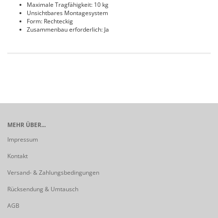
Maximale Tragfähigkeit: 10 kg
Unsichtbares Montagesystem
Form: Rechteckig
Zusammenbau erforderlich: Ja
MEHR ÜBER...
Impressum
Kontakt
Versand- & Zahlungsbedingungen
Rücksendung & Umtausch
AGB