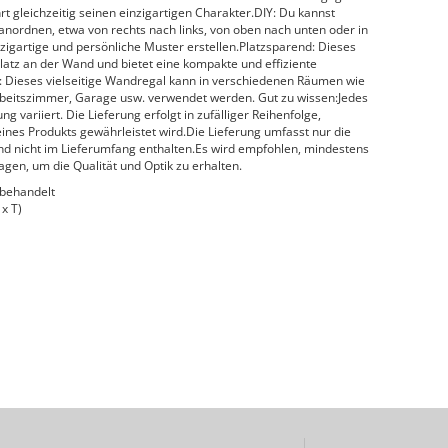
 gleichzeitig seinen einzigartigen Charakter.DIY: Du kannst
anordnen, etwa von rechts nach links, von oben nach unten oder in
nzigartige und persönliche Muster erstellen.Platzsparend: Dieses
atz an der Wand und bietet eine kompakte und effiziente
Dieses vielseitige Wandregal kann in verschiedenen Räumen wie
beitszimmer, Garage usw. verwendet werden. Gut zu wissen:Jedes
ng variiert. Die Lieferung erfolgt in zufälliger Reihenfolge,
deines Produkts gewährleistet wird.Die Lieferung umfasst nur die
d nicht im Lieferumfang enthalten.Es wird empfohlen, mindestens
agen, um die Qualität und Optik zu erhalten.
 behandelt
x T)