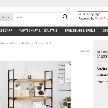
Suche...
Alle
Powered by
Tr
RBEDARF
WIRTSCHAFT & INDUSTRIE
SPIELZEUGE & SPIELE
GES
0x4 cm Massivholz Akazie Ölbehandelt
Schwe
VIDAXL
Massi
Art.Nr.:
Lieferze
Lagerbe