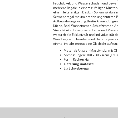
Feuchtigkeit und Wasserschäden und bewahrt
mehrere Regale in einem zufälligen Muster 
einem leiterartigen Design. So kannst du ei
Schweberegal maximiert den ungenutzten Pl
Aufbewahrungslösung.Breite Anwendungen: 
Küche, Bad, Wohnzimmer, Schlafzimmer, Ar
Stück ist ein Unikat, das in Farbe und Maseru
wodurch die Exklusivität und Individualität 
Wandregale. Schrauben und Halterungen sin
einmal im Jahr erneut eine Ölschicht aufzutr
Material: Akazien-Massivholz, mit Öl
Abmessungen: 100 x 30 x 4 cm (L x B 
Form: Rechteckig
Lieferung umfasst:
2 x Schweberegal