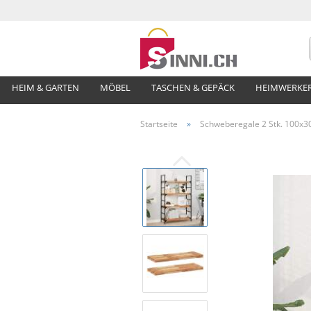
HEIM & GARTEN
MÖBEL
TASCHEN & GEPÄCK
HEIMWERKE
Startseite
»
Schweberegale 2 Stk. 100x3