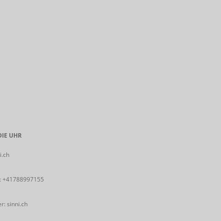
IE UHR
i.ch
:
+41788997155
: sinni.ch