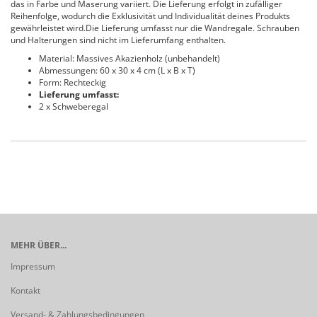
das in Farbe und Maserung variiert. Die Lieferung erfolgt in zufälliger
Reihenfolge, wodurch die Exklusivität und Individualität deines Produkts
gewährleistet wird.Die Lieferung umfasst nur die Wandregale. Schrauben
und Halterungen sind nicht im Lieferumfang enthalten.
Material: Massives Akazienholz (unbehandelt)
Abmessungen: 60 x 30 x 4 cm (L x B x T)
Form: Rechteckig
Lieferung umfasst:
2 x Schweberegal
MEHR ÜBER...
Impressum
Kontakt
Versand- & Zahlungsbedingungen