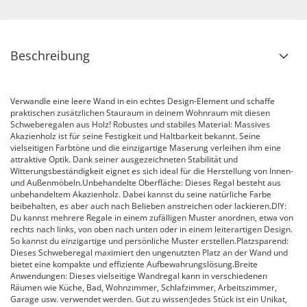
Beschreibung
Verwandle eine leere Wand in ein echtes Design-Element und schaffe
praktischen zusätzlichen Stauraum in deinem Wohnraum mit diesen
Schweberegalen aus Holz! Robustes und stabiles Material: Massives
Akazienholz ist für seine Festigkeit und Haltbarkeit bekannt. Seine
vielseitigen Farbtöne und die einzigartige Maserung verleihen ihm eine
attraktive Optik. Dank seiner ausgezeichneten Stabilität und
Witterungsbeständigkeit eignet es sich ideal für die Herstellung von Innen-
und Außenmöbeln.Unbehandelte Oberfläche: Dieses Regal besteht aus
unbehandeltem Akazienholz. Dabei kannst du seine natürliche Farbe
beibehalten, es aber auch nach Belieben anstreichen oder lackieren.DIY:
Du kannst mehrere Regale in einem zufälligen Muster anordnen, etwa von
rechts nach links, von oben nach unten oder in einem leiterartigen Design.
So kannst du einzigartige und persönliche Muster erstellen.Platzsparend:
Dieses Schweberegal maximiert den ungenutzten Platz an der Wand und
bietet eine kompakte und effiziente Aufbewahrungslösung.Breite
Anwendungen: Dieses vielseitige Wandregal kann in verschiedenen
Räumen wie Küche, Bad, Wohnzimmer, Schlafzimmer, Arbeitszimmer,
Garage usw. verwendet werden. Gut zu wissen:Jedes Stück ist ein Unikat,