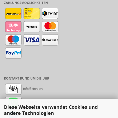
ZAHLUNGSMÖGLICHKEITEN
KONTAKT RUND UM DIE UHR
info@sinni.ch
Nachricht:
+41788997155
Diese Webseite verwendet Cookies und
andere Technologien
Messenger: sinni.ch