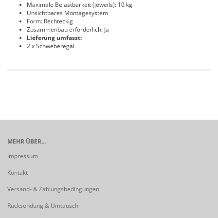
Maximale Belastbarkeit (jeweils): 10 kg
Unsichtbares Montagesystem
Form: Rechteckig
Zusammenbau erforderlich: Ja
Lieferung umfasst:
2 x Schweberegal
MEHR ÜBER...
Impressum
Kontakt
Versand- & Zahlungsbedingungen
Rücksendung & Umtausch