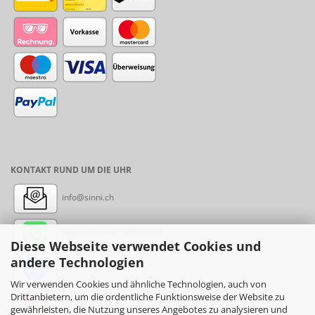
KONTAKT RUND UM DIE UHR
info@sinni.ch
Nachricht:
+41788997155
Diese Webseite verwendet Cookies und
andere Technologien
Messenger: sinni.ch
Wir verwenden Cookies und ähnliche Technologien, auch von
Drittanbietern, um die ordentliche Funktionsweise der Website zu
Instagram: sinni_ch
gewährleisten, die Nutzung unseres Angebotes zu analysieren und