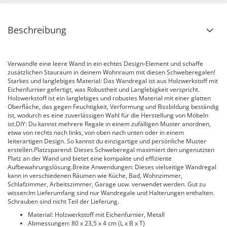
Beschreibung
Verwandle eine leere Wand in ein echtes Design-Element und schaffe
zusätzlichen Stauraum in deinem Wohnraum mit diesen Schweberegalen!
Starkes und langlebiges Material: Das Wandregal ist aus Holzwerkstoff mit
Eichenfurnier gefertigt, was Robustheit und Langlebigkeit verspricht.
Holzwerkstoff ist ein langlebiges und robustes Material mit einer glatten
Oberfläche, das gegen Feuchtigkeit, Verformung und Rissbildung beständig
ist, wodurch es eine zuverlässigen Wahl für die Herstellung von Möbeln
ist.DIY: Du kannst mehrere Regale in einem zufälligen Muster anordnen,
etwa von rechts nach links, von oben nach unten oder in einem
leiterartigen Design. So kannst du einzigartige und persönliche Muster
erstellen.Platzsparend: Dieses Schweberegal maximiert den ungenutzten
Platz an der Wand und bietet eine kompakte und effiziente
Aufbewahrungslösung.Breite Anwendungen: Dieses vielseitige Wandregal
kann in verschiedenen Räumen wie Küche, Bad, Wohnzimmer,
Schlafzimmer, Arbeitszimmer, Garage usw. verwendet werden. Gut zu
wissen:Im Lieferumfang sind nur Wandregale und Halterungen enthalten.
Schrauben sind nicht Teil der Lieferung.
Material: Holzwerkstoff mit Eichenfurnier, Metall
Abmessungen: 80 x 23,5 x 4 cm (L x B x T)