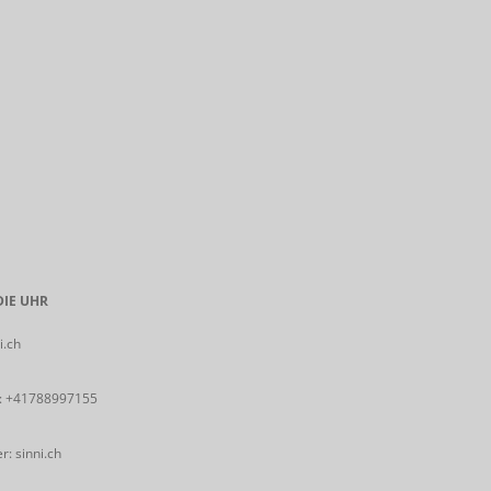
IE UHR
i.ch
:
+41788997155
: sinni.ch