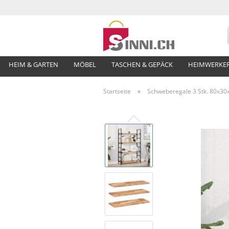
HEIM & GARTEN
MÖBEL
TASCHEN & GEPÄCK
HEIMWERKE
Startseite
»
Schweberegale 3 Stk. 80x30