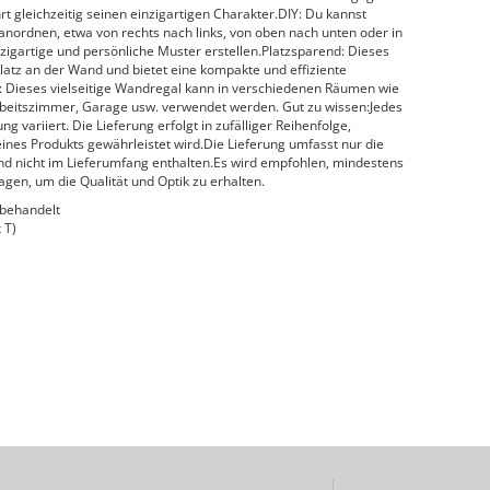
 gleichzeitig seinen einzigartigen Charakter.DIY: Du kannst
anordnen, etwa von rechts nach links, von oben nach unten oder in
nzigartige und persönliche Muster erstellen.Platzsparend: Dieses
atz an der Wand und bietet eine kompakte und effiziente
Dieses vielseitige Wandregal kann in verschiedenen Räumen wie
beitszimmer, Garage usw. verwendet werden. Gut zu wissen:Jedes
ng variiert. Die Lieferung erfolgt in zufälliger Reihenfolge,
deines Produkts gewährleistet wird.Die Lieferung umfasst nur die
d nicht im Lieferumfang enthalten.Es wird empfohlen, mindestens
agen, um die Qualität und Optik zu erhalten.
 behandelt
 T)