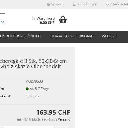
Schweiz
Kundenlogin
Merkzettel
Ihr Warenkorb
anslate
0.00 CHF
UNDHEIT & SCHÖNHEIT
TIER- & HAUSTIERBEDARF
WEITERE
beregale 3 Stk. 80x30x2 cm
vholz Akazie Ölbehandelt
V-3279533
it:
ca. 5-7 Tage
stand:
10
Stück
163.95 CHF
inkl. 8.1% MwSt. inkl.Gratis
Versand