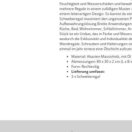
Feuchtigkeit und Wasserschäden und bewahrt
mehrere Regale in einem zufälligen Muster 
einem leiterartigen Design. So kannst du ei
Schweberegal maximiert den ungenutzten Pl
Aufbewahrungslösung.Breite Anwendungen: 
Küche, Bad, Wohnzimmer, Schlafzimmer, Ar
Stück ist ein Unikat, das in Farbe und Maseru
wodurch die Exklusivität und Individualität 
Wandregale. Schrauben und Halterungen sin
einmal im Jahr erneut eine Ölschicht aufzutr
Material: Akazien-Massivholz, mit Öl
Abmessungen: 80 x 30 x 2 cm (L x B x
Form: Rechteckig
Lieferung umfasst:
3 x Schweberegal