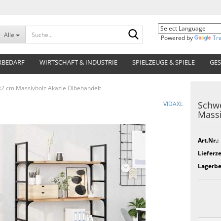
Suche...
Alle
Powered by
Tr
RBEDARF
WIRTSCHAFT & INDUSTRIE
SPIELZEUGE & SPIELE
GES
x2 cm Massivholz Akazie Ölbehandelt
Schwe
VIDAXL
Massi
Art.Nr.:
Lieferze
Lagerbe