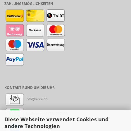
ZAHLUNGSMÖGLICHKEITEN
KONTAKT RUND UM DIE UHR
info@sinni.ch
Nachricht:
+41788997155
Diese Webseite verwendet Cookies und
andere Technologien
Messenger: sinni.ch