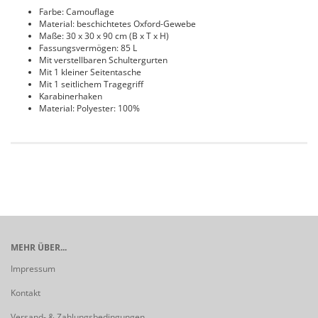
Farbe: Camouflage
Material: beschichtetes Oxford-Gewebe
Maße: 30 x 30 x 90 cm (B x T x H)
Fassungsvermögen: 85 L
Mit verstellbaren Schultergurten
Mit 1 kleiner Seitentasche
Mit 1 seitlichem Tragegriff
Karabinerhaken
Material: Polyester: 100%
MEHR ÜBER...
Impressum
Kontakt
Versand- & Zahlungsbedingungen