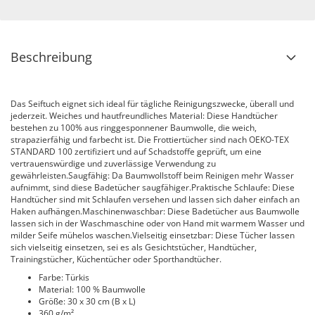
Beschreibung
Das Seiftuch eignet sich ideal für tägliche Reinigungszwecke, überall und
jederzeit. Weiches und hautfreundliches Material: Diese Handtücher
bestehen zu 100% aus ringgesponnener Baumwolle, die weich,
strapazierfähig und farbecht ist. Die Frottiertücher sind nach OEKO-TEX
STANDARD 100 zertifiziert und auf Schadstoffe geprüft, um eine
vertrauenswürdige und zuverlässige Verwendung zu
gewährleisten.Saugfähig: Da Baumwollstoff beim Reinigen mehr Wasser
aufnimmt, sind diese Badetücher saugfähiger.Praktische Schlaufe: Diese
Handtücher sind mit Schlaufen versehen und lassen sich daher einfach an
Haken aufhängen.Maschinenwaschbar: Diese Badetücher aus Baumwolle
lassen sich in der Waschmaschine oder von Hand mit warmem Wasser und
milder Seife mühelos waschen.Vielseitig einsetzbar: Diese Tücher lassen
sich vielseitig einsetzen, sei es als Gesichtstücher, Handtücher,
Trainingstücher, Küchentücher oder Sporthandtücher.
Farbe: Türkis
Material: 100 % Baumwolle
Größe: 30 x 30 cm (B x L)
360 g/m²