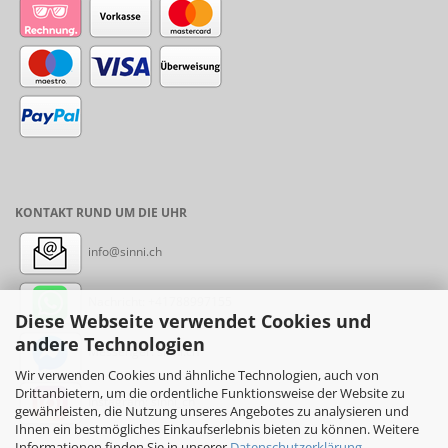
KONTAKT RUND UM DIE UHR
info@sinni.ch
Nachricht:
+41788997155
Diese Webseite verwendet Cookies und
andere Technologien
Messenger: sinni.ch
Wir verwenden Cookies und ähnliche Technologien, auch von
Drittanbietern, um die ordentliche Funktionsweise der Website zu
Instagram: sinni_ch
gewährleisten, die Nutzung unseres Angebotes zu analysieren und
Ihnen ein bestmögliches Einkaufserlebnis bieten zu können. Weitere
Informationen finden Sie in unserer
Datenschutzerklärung
.