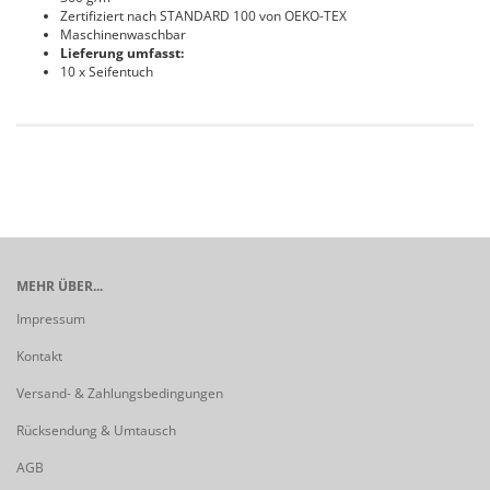
Zertifiziert nach STANDARD 100 von OEKO-TEX
Maschinenwaschbar
Lieferung umfasst:
10 x Seifentuch
MEHR ÜBER...
Impressum
Kontakt
Versand- & Zahlungsbedingungen
Rücksendung & Umtausch
AGB