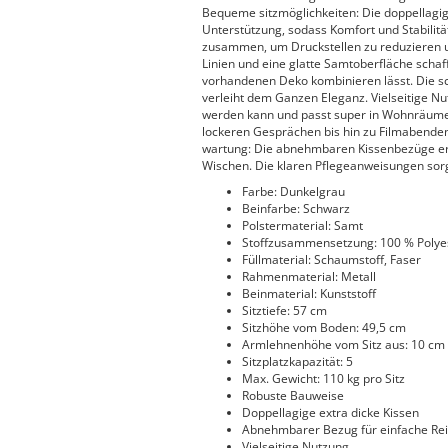
Bequeme sitzmöglichkeiten: Die doppellagige
Unterstützung, sodass Komfort und Stabilit
zusammen, um Druckstellen zu reduzieren u
Linien und eine glatte Samtoberfläche schaff
vorhandenen Deko kombinieren lässt. Die sc
verleiht dem Ganzen Eleganz. Vielseitige Nut
werden kann und passt super in Wohnräume o
lockeren Gesprächen bis hin zu Filmabenden
wartung: Die abnehmbaren Kissenbezüge erlei
Wischen. Die klaren Pflegeanweisungen sorg
Farbe: Dunkelgrau
Beinfarbe: Schwarz
Polstermaterial: Samt
Stoffzusammensetzung: 100 % Polye
Füllmaterial: Schaumstoff, Faser
Rahmenmaterial: Metall
Beinmaterial: Kunststoff
Sitztiefe: 57 cm
Sitzhöhe vom Boden: 49,5 cm
Armlehnenhöhe vom Sitz aus: 10 cm
Sitzplatzkapazität: 5
Max. Gewicht: 110 kg pro Sitz
Robuste Bauweise
Doppellagige extra dicke Kissen
Abnehmbarer Bezug für einfache Re
Vielseitige Nutzung