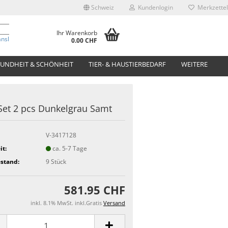
Schweiz
Kundenlogin
Merkzettel
Ihr Warenkorb
anslate
0.00 CHF
UNDHEIT & SCHÖNHEIT
TIER- & HAUSTIERBEDARF
WEITERE
Set 2 pcs Dunkelgrau Samt
V-3417128
it:
ca. 5-7 Tage
stand:
9
Stück
581.95 CHF
inkl. 8.1% MwSt. inkl.Gratis
Versand