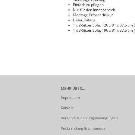
Einfach zu pflegen
Nur für den Innenbereich
Montage Erforderlich: Ja
Lieferumfang:
1 x 2-Sitzer Sofa: 126 x 81 x 87,5 cm (
1 x 3-Sitzer Sofa: 196 x 81 x 87,5 cm (
MEHR ÜBER...
Impressum
Kontakt
Versand- & Zahlungsbedingungen
Rücksendung & Umtausch