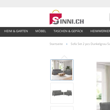
HEIM & GARTEN
MÖBEL
TASCHEN & GEPÄCK
HEIMWERKE
Startseite
»
Sofa Set 2 pcs Dunkelgrau 