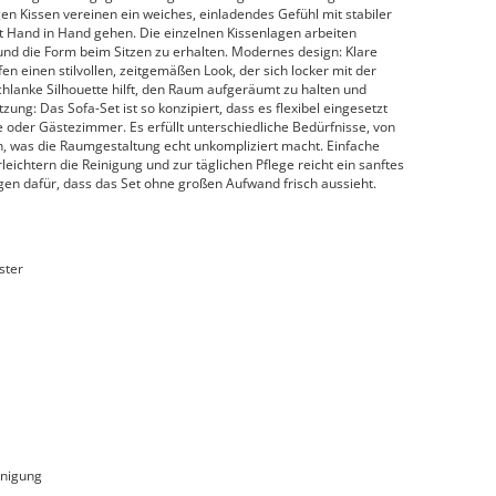
n Kissen vereinen ein weiches, einladendes Gefühl mit stabiler
ät Hand in Hand gehen. Die einzelnen Kissenlagen arbeiten
nd die Form beim Sitzen zu erhalten. Modernes design: Klare
en einen stilvollen, zeitgemäßen Look, der sich locker mit der
hlanke Silhouette hilft, den Raum aufgeräumt zu halten und
zung: Das Sofa-Set ist so konzipiert, dass es flexibel eingesetzt
der Gästezimmer. Es erfüllt unterschiedliche Bedürfnisse, von
, was die Raumgestaltung echt unkompliziert macht. Einfache
chtern die Reinigung und zur täglichen Pflege reicht ein sanftes
en dafür, dass das Set ohne großen Aufwand frisch aussieht.
ster
inigung