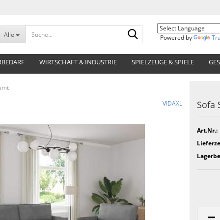
Suche...
Alle
Powered by
Tr
RBEDARF
WIRTSCHAFT & INDUSTRIE
SPIELZEUGE & SPIELE
GES
Samt
Sofa 
VIDAXL
Art.Nr.:
Lieferze
Lagerbe