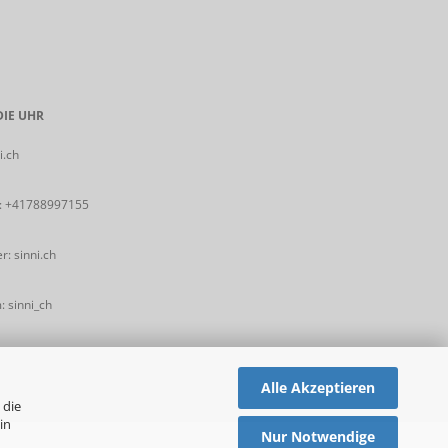
IE UHR
i.ch
:
+41788997155
: sinni.ch
 sinni_ch
Alle Akzeptieren
 die
in
Nur Notwendige