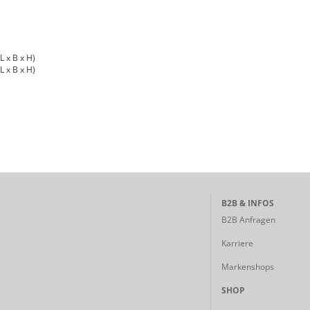
L x B x H)
L x B x H)
B2B & INFOS
B2B Anfragen
Karriere
Markenshops
SHOP