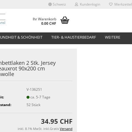
Schweiz
Kundenlogin
Merkzettel
Ihr Warenkorb
anslate
0.00 CHF
UNDHEIT & SCHÖNHEIT
TIER- & HAUSTIERBEDARF
WEITERE
bettlaken 2 Stk. Jersey
eauxrot 90x200 cm
wolle
V-136251
it:
ca. 5-7 Tage
stand:
52
Stück
34.95 CHF
inkl. 8.1% MwSt. inkl.Gratis
Versand