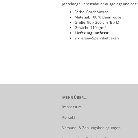
jahrelange Lebensdauer ausgelegt und besit
Farbe: Bordeauxrot
Material: 100 % Baumwolle
Größe: 90 x 200 cm (B x L)
Gewicht: 110 g/m²
Lieferung umfasst:
2 x Jersey-Spannbettlaken
MEHR ÜBER...
Impressum
Kontakt
Versand- & Zahlungsbedingungen