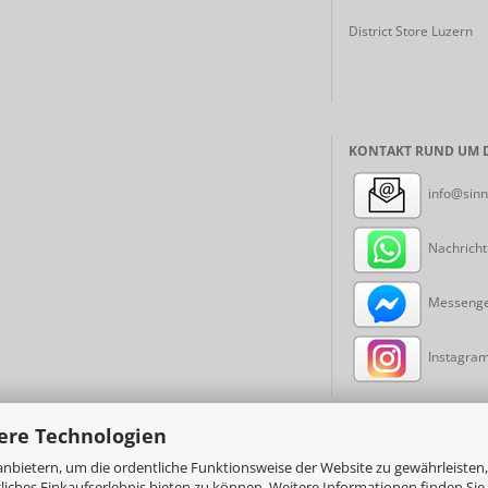
District Store Luzern
KONTAKT RUND UM D
info@sinn
Nachricht
Messenger
Instagram:
ere Technologien
Online-Shop
by sinni.ch © 2017-2026
nbietern, um die ordentliche Funktionsweise der Website zu gewährleisten,
ches Einkaufserlebnis bieten zu können. Weitere Informationen finden Sie 