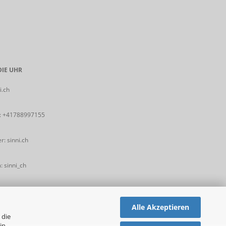
IE UHR
i.ch
:
+41788997155
: sinni.ch
 sinni_ch
Alle Akzeptieren
 die
in