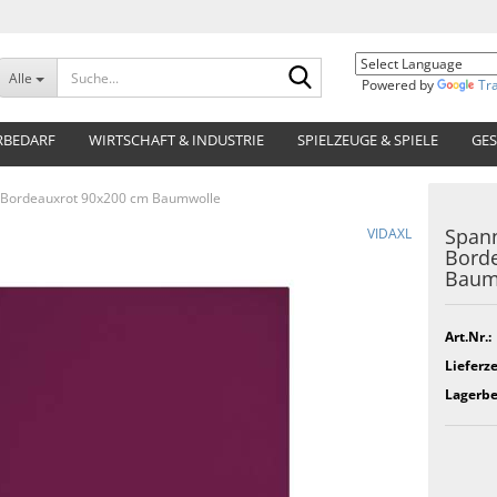
Suche...
Alle
Powered by
Tr
RBEDARF
WIRTSCHAFT & INDUSTRIE
SPIELZEUGE & SPIELE
GES
ey Bordeauxrot 90x200 cm Baumwolle
Spann
VIDAXL
Bord
Baum
Art.Nr.:
Lieferze
Lagerbe