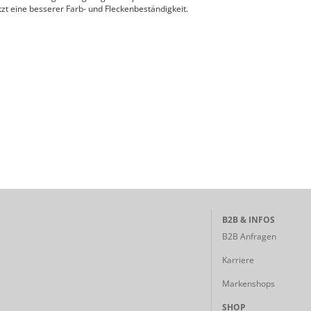
zt eine besserer Farb- und Fleckenbeständigkeit.
B2B & INFOS
B2B Anfragen
Karriere
Markenshops
SHOP