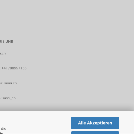
IE UHR
i.ch
:
+41788997155
: sinni.ch
 sinni_ch
Alle Akzeptieren
 die
in