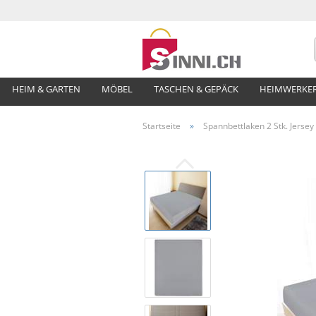
HEIM & GARTEN
MÖBEL
TASCHEN & GEPÄCK
HEIMWERKE
Startseite
»
Spannbettlaken 2 Stk. Jers