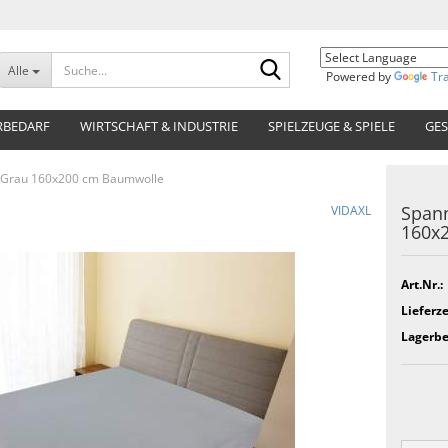
Suche...
Alle
Powered by
Tr
RBEDARF
WIRTSCHAFT & INDUSTRIE
SPIELZEUGE & SPIELE
GES
ey Grau 160x200 cm Baumwolle
Spann
VIDAXL
160x
Art.Nr.:
Lieferze
Lagerbe