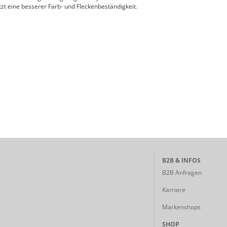
zt eine besserer Farb- und Fleckenbeständigkeit.
B2B & INFOS
B2B Anfragen
Karriere
Markenshops
SHOP