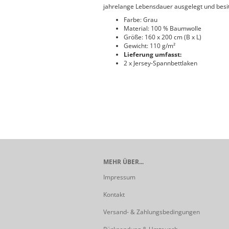
jahrelange Lebensdauer ausgelegt und besit
Farbe: Grau
Material: 100 % Baumwolle
Größe: 160 x 200 cm (B x L)
Gewicht: 110 g/m²
Lieferung umfasst:
2 x Jersey-Spannbettlaken
MEHR ÜBER...
Impressum
Kontakt
Versand- & Zahlungsbedingungen