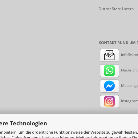
District Store Luzern
KONTAKT RUND UM D
info@sinn
Nachricht
Messenger
Instagram:
ere Technologien
Online-Shop
by sinni.ch © 2017-2026
nbietern, um die ordentliche Funktionsweise der Website zu gewährleisten,
ches Einkaufserlebnis bieten zu können. Weitere Informationen finden Sie 