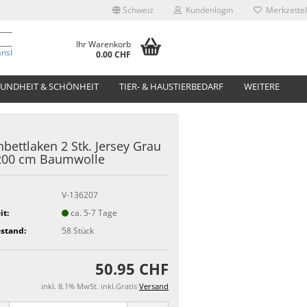
Schweiz
Kundenlogin
Merkzettel
Ihr Warenkorb
anslate
0.00 CHF
UNDHEIT & SCHÖNHEIT
TIER- & HAUSTIERBEDARF
WEITERE
bettlaken 2 Stk. Jersey Grau
200 cm Baumwolle
V-136207
it:
ca. 5-7 Tage
stand:
58
Stück
50.95 CHF
inkl. 8.1% MwSt. inkl.Gratis
Versand