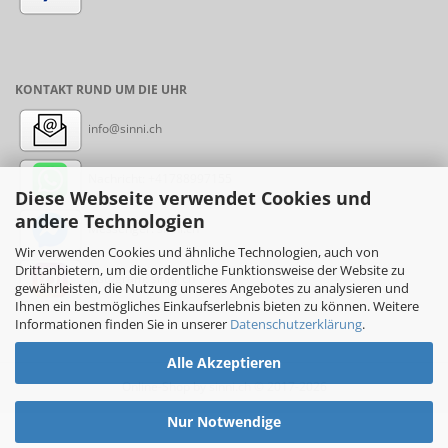
KONTAKT RUND UM DIE UHR
info@sinni.ch
Nachricht:
+41788997155
Diese Webseite verwendet Cookies und
andere Technologien
Messenger: sinni.ch
Wir verwenden Cookies und ähnliche Technologien, auch von
Drittanbietern, um die ordentliche Funktionsweise der Website zu
Instagram: sinni_ch
gewährleisten, die Nutzung unseres Angebotes zu analysieren und
Ihnen ein bestmögliches Einkaufserlebnis bieten zu können. Weitere
Informationen finden Sie in unserer
Datenschutzerklärung
.
Alle Akzeptieren
Online-Shop
by sinni.ch © 2017-2026
Nur Notwendige