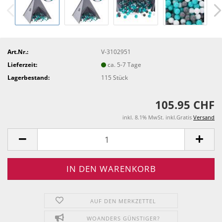
Art.Nr.:
V-3102951
Lieferzeit:
ca. 5-7 Tage
Lagerbestand:
115
Stück
105.95 CHF
inkl. 8.1% MwSt. inkl.Gratis
Versand
AUF DEN MERKZETTEL
WOANDERS GÜNSTIGER?