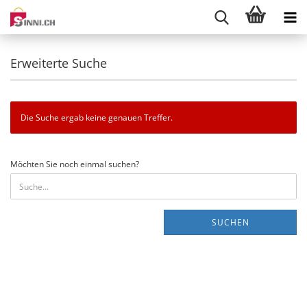
Erweiterte Suche
Die Suche ergab keine genauen Treffer.
MÖCHTEN
Möchten Sie noch einmal suchen?
SIE
NOCH
EINMAL
SUCHEN?
SUCHEN