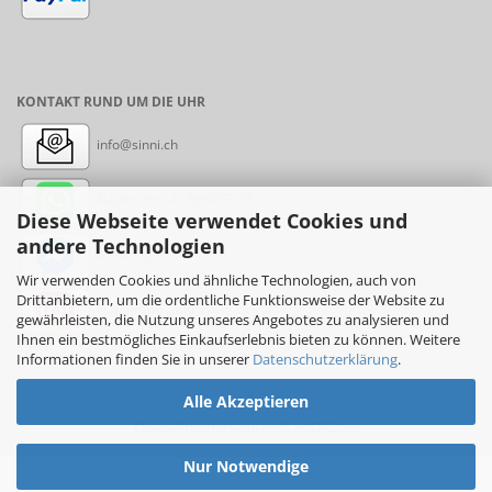
KONTAKT RUND UM DIE UHR
info@sinni.ch
Nachricht:
+41788997155
Diese Webseite verwendet Cookies und
andere Technologien
Messenger: sinni.ch
Wir verwenden Cookies und ähnliche Technologien, auch von
Drittanbietern, um die ordentliche Funktionsweise der Website zu
Instagram: sinni_ch
gewährleisten, die Nutzung unseres Angebotes zu analysieren und
Ihnen ein bestmögliches Einkaufserlebnis bieten zu können. Weitere
Informationen finden Sie in unserer
Datenschutzerklärung
.
Alle Akzeptieren
Online-Shop
by sinni.ch © 2017-2026
Nur Notwendige