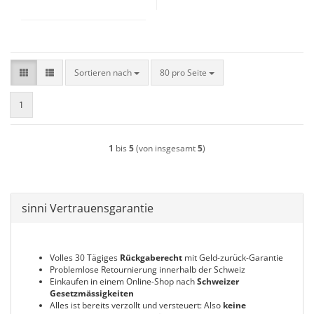
Sortieren nach
pro Seite
Sortieren nach
80 pro Seite
1
1
bis
5
(von insgesamt
5
)
sinni Vertrauensgarantie
Volles 30 Tägiges
Rückgaberecht
mit Geld-zurück-Garantie
Problemlose Retournierung innerhalb der Schweiz
Einkaufen in einem Online-Shop nach
Schweizer
Gesetzmässigkeiten
Alles ist bereits verzollt und versteuert: Also
keine