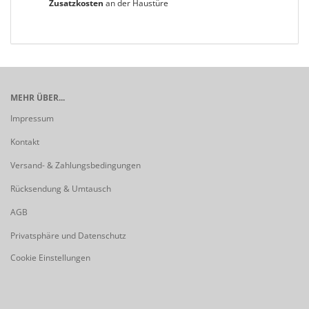
Zusatzkosten
an der Haustüre
MEHR ÜBER...
Impressum
Kontakt
Versand- & Zahlungsbedingungen
Rücksendung & Umtausch
AGB
Privatsphäre und Datenschutz
Cookie Einstellungen