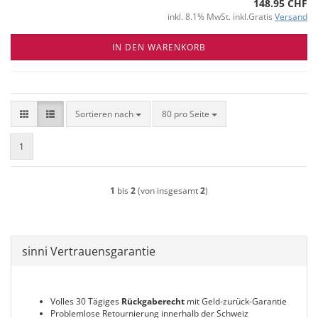
148.95 CHF
inkl. 8.1% MwSt. inkl.Gratis
Versand
IN DEN WARENKORB
Sortieren nach
pro Seite
Sortieren nach
80 pro Seite
1
1
bis
2
(von insgesamt
2
)
sinni Vertrauensgarantie
Volles 30 Tägiges
Rückgaberecht
mit Geld-zurück-Garantie
Problemlose Retournierung innerhalb der Schweiz