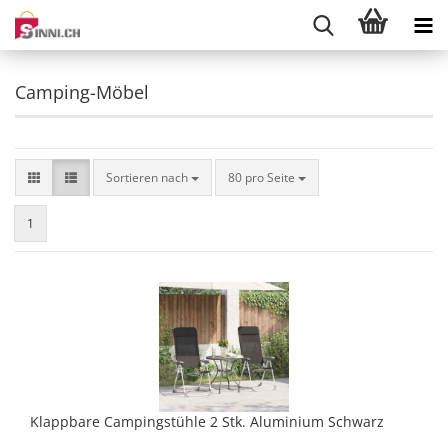
Camping-Möbel
Sortieren nach
pro Seite
Sortieren nach
80 pro Seite
1
Klappbare Campingstühle 2 Stk. Aluminium Schwarz