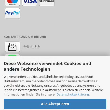
KONTAKT RUND UM DIE UHR
info@sinni.ch
Nachricht:
+41788997155
Diese Webseite verwendet Cookies und
andere Technologien
Messenger: sinni.ch
Wir verwenden Cookies und ähnliche Technologien, auch von
Drittanbietern, um die ordentliche Funktionsweise der Website zu
Instagram: sinni_ch
gewährleisten, die Nutzung unseres Angebotes zu analysieren und
Ihnen ein bestmögliches Einkaufserlebnis bieten zu können. Weitere
Informationen finden Sie in unserer
Datenschutzerklärung
.
Alle Akzeptieren
Online-Shop
by sinni.ch © 2017-2026