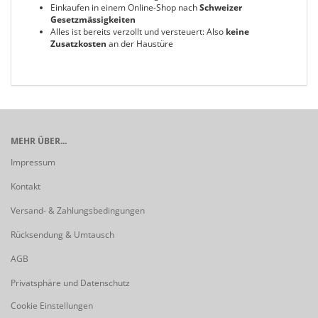
Einkaufen in einem Online-Shop nach
Schweizer
Gesetzmässigkeiten
Alles ist bereits verzollt und versteuert: Also
keine
Zusatzkosten
an der Haustüre
MEHR ÜBER...
Impressum
Kontakt
Versand- & Zahlungsbedingungen
Rücksendung & Umtausch
AGB
Privatsphäre und Datenschutz
Cookie Einstellungen