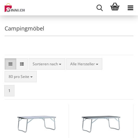
Campingmöbel
Sortieren nach
Sortieren nach
Alle Hersteller
pro Seite
80 pro Seite
1