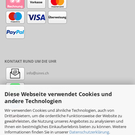
KONTAKT RUND UM DIE UHR
info@sinni.ch
Nachricht:
+41788997155
Diese Webseite verwendet Cookies und
andere Technologien
Messenger: sinni.ch
Wir verwenden Cookies und ähnliche Technologien, auch von
Drittanbietern, um die ordentliche Funktionsweise der Website zu
Instagram: sinni_ch
gewährleisten, die Nutzung unseres Angebotes zu analysieren und
Ihnen ein bestmögliches Einkaufserlebnis bieten zu können. Weitere
Informationen finden Sie in unserer
Datenschutzerklärung
.