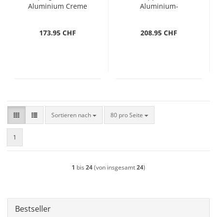
Aluminium Creme
Aluminium-
Windschutz
173.95 CHF
208.95 CHF
Sortieren nach
pro Seite
Sortieren nach
80 pro Seite
1
1
bis
24
(von insgesamt
24
)
Bestseller