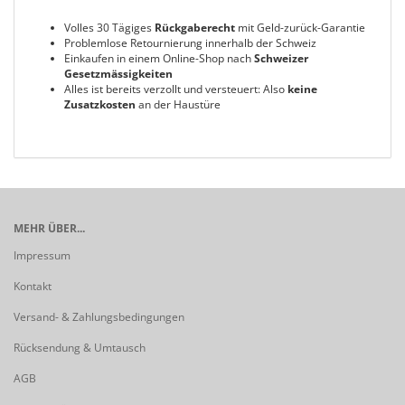
Volles 30 Tägiges
Rückgaberecht
mit Geld-zurück-Garantie
Problemlose Retournierung innerhalb der Schweiz
Einkaufen in einem Online-Shop nach
Schweizer
Gesetzmässigkeiten
Alles ist bereits verzollt und versteuert: Also
keine
Zusatzkosten
an der Haustüre
MEHR ÜBER...
Impressum
Kontakt
Versand- & Zahlungsbedingungen
Rücksendung & Umtausch
AGB