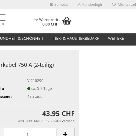
Schweiz
Kundenlogin
Merkzettel
Ihr Warenkorb
anslate
0.00 CHF
UNDHEIT & SCHÖNHEIT
TIER- & HAUSTIERBEDARF
WEITERE
rkabel 750 A (2-teilig)
V-210290
it:
ca. 5-7 Tage
stand:
48
Stück
43.95 CHF
inkl. 8.1% MwSt. inkl.Gratis
Versand