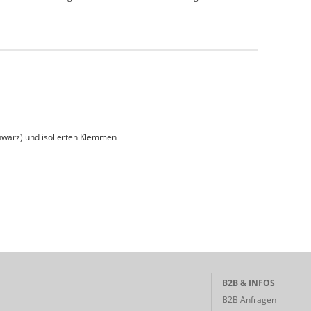
chwarz) und isolierten Klemmen
B2B & INFOS
B2B Anfragen