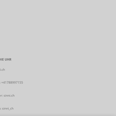
IE UHR
i.ch
:
+41788997155
: sinni.ch
 sinni_ch