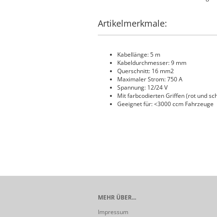
Artikelmerkmale:
Kabellänge: 5 m
Kabeldurchmesser: 9 mm
Querschnitt: 16 mm2
Maximaler Strom: 750 A
Spannung: 12/24 V
Mit farbcodierten Griffen (rot und s
Geeignet für: <3000 ccm Fahrzeuge
MEHR ÜBER...
Impressum