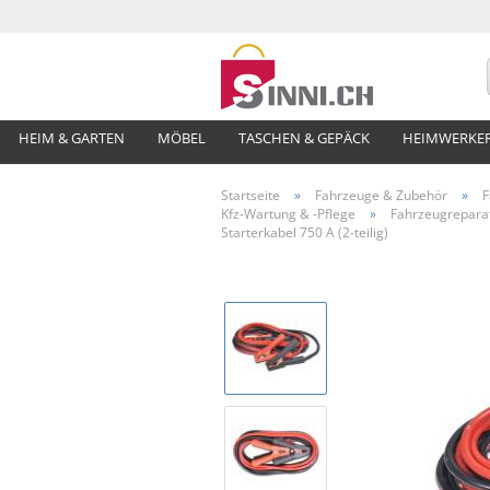
HEIM & GARTEN
MÖBEL
TASCHEN & GEPÄCK
HEIMWERKE
Startseite
»
Fahrzeuge & Zubehör
»
F
Kfz-Wartung & -Pflege
»
Fahrzeugrepara
Starterkabel 750 A (2-teilig)