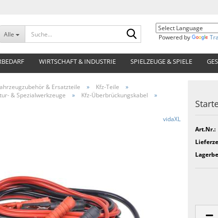
Suche...
Alle
Powered by
Tr
RBEDARF
WIRTSCHAFT & INDUSTRIE
SPIELZEUGE & SPIELE
GES
ahrzeugzubehör & Ersatzteile
»
Kfz-Teile
»
tur- & Spezialwerkzeuge
»
Kfz-Überbrückungskabel
»
Starte
vidaXL
Art.Nr.:
Lieferze
Lagerbe