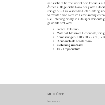
natürlicher Charme wertet dein Interieur auf
Ästhetik.Pflegeleicht: Dank der glatten Ober
reinigen. Gut zu wissen:Im Lieferumfang s
Setzstufen sind nicht im Lieferumfang enthal
Die Lieferung erfolgt in zufälliger Reihenfol
gewährleistet wird.
Farbe: Hellbraun
Material: Massives Eichenholz, fein ge
Abmessungen: 110 x 30 x 2 cm (L x B 
Dient auch als Fensterbank
Lieferung umfasst:
16 x Treppenstufe
MEHR ÜBER...
Impressum