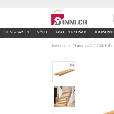
HEIM & GARTEN
MÖBEL
TASCHEN & GEPÄCK
HEIMWERKE
Startseite
»
Treppenstufen 16 Stk. Hellb