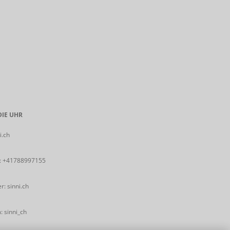
IE UHR
i.ch
:
+41788997155
: sinni.ch
 sinni_ch