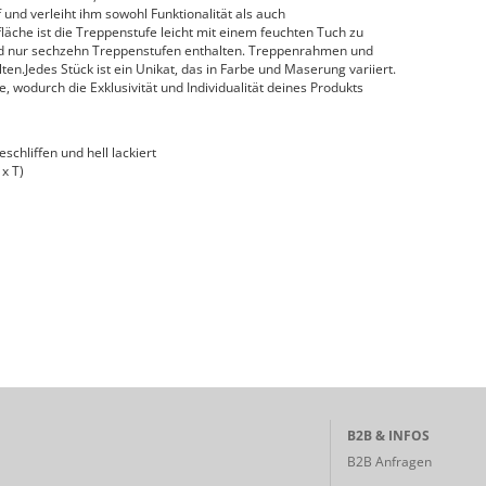
 und verleiht ihm sowohl Funktionalität als auch
fläche ist die Treppenstufe leicht mit einem feuchten Tuch zu
ind nur sechzehn Treppenstufen enthalten. Treppenrahmen und
ten.Jedes Stück ist ein Unikat, das in Farbe und Maserung variiert.
ge, wodurch die Exklusivität und Individualität deines Produkts
schliffen und hell lackiert
x T)
B2B & INFOS
B2B Anfragen