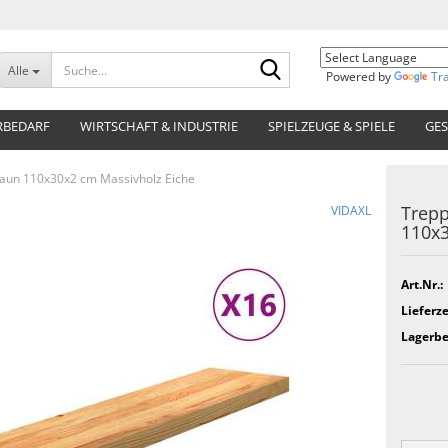
Suche...
Alle
Powered by
Tr
RBEDARF
WIRTSCHAFT & INDUSTRIE
SPIELZEUGE & SPIELE
GES
raun 110x30x2 cm Massivholz Eiche
Trepp
VIDAXL
110x3
Art.Nr.:
Lieferze
Lagerbe