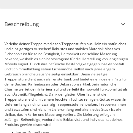
Beschreibung
Verleihe deiner Treppe mit diesen Treppenstufen aus Holz ein natürliches
und einzigartiges Aussehen! Robustes und stabiles Material: Massives
Eichenholz ist für seine Festigkeit, Haltbarkeit und schöne Maserung
bekannt, weshalb es sich hervorragend für die Herstellung von langlebigen
Möbeln eignet. Durch ihre natürliche Beständigkeit gegen Insektenbefall
und Schimmelbildung sehen Eichenmöbel selbst nach jahrelangem
Gebrauch brandneu aus.Vielseitig einsetzbar: Diese vielseitige
Treppenstufe dient auch als Fensterbank und bietet einen idealen Platz für
deine Bücher, Kaffeetassen oder Dekorationsartikel. Sein natürlicher
Charme wertet dein Interieur auf und verleiht ihm sowohl Funktionalität als
auch Ästhetik.Pflegeleicht: Dank der glatten Oberfläche ist die
Treppenstufe leicht mit einem feuchten Tuch zu reinigen. Gut zu wissen:Im
Lieferumfang sind nur zwanzig Treppenstufen enthalten. Treppenrahmen
und Setzstufen sind nicht im Lieferumfang enthalten.Jedes Stück ist ein
Unikat, das in Farbe und Maserung variiert. Die Lieferung erfolgt in
zufälliger Reihenfolge, wodurch die Exklusivität und Individualität deines
Produkts gewährleistet wird.
Farbe: Dunkelbraun