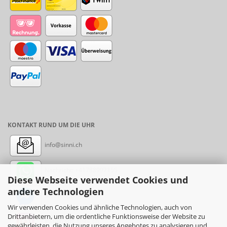
KONTAKT RUND UM DIE UHR
info@sinni.ch
Nachricht:
+41788997155
Diese Webseite verwendet Cookies und
andere Technologien
Messenger: sinni.ch
Wir verwenden Cookies und ähnliche Technologien, auch von
Drittanbietern, um die ordentliche Funktionsweise der Website zu
Instagram: sinni_ch
gewährleisten, die Nutzung unseres Angebotes zu analysieren und