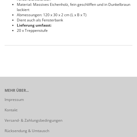
Material: Massives Eichenholz, fein geschliffen und in Dunkelbraun
lackiert
Abmessungen: 120 x 30 x 2 cm (L x B x T)
Dient auch als Fensterbank
Lieferung umfasst:
20 x Treppenstufe
MEHR ÜBER...
Impressum
Kontakt
Versand- & Zahlungsbedingungen
Rücksendung & Umtausch