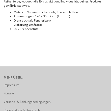
Reihenfolge, wodurch die Exklusivität und Individualität deines Produkts
gewährleistet wird.
Material: Massives Eichenholz, fein geschliffen
Abmessungen: 120 x 30 x 2 cm (L x B x T)
Dient auch als Fensterbank
Lieferung umfasst:
20 x Treppenstufe
MEHR ÜBER...
Impressum
Kontakt
Versand- & Zahlungsbedingungen
Rücksendung & Umtausch