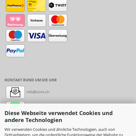
KONTAKT RUND UM DIE UHR
info@sinni.ch
Nachricht:
+41788997155
Diese Webseite verwendet Cookies und
andere Technologien
Messenger: sinni.ch
Wir verwenden Cookies und ähnliche Technologien, auch von
Drittanbietern, um die ordentliche Funktionsweise der Website zu