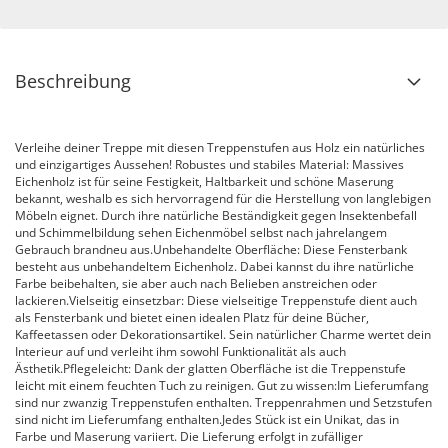
Beschreibung
Verleihe deiner Treppe mit diesen Treppenstufen aus Holz ein natürliches
und einzigartiges Aussehen! Robustes und stabiles Material: Massives
Eichenholz ist für seine Festigkeit, Haltbarkeit und schöne Maserung
bekannt, weshalb es sich hervorragend für die Herstellung von langlebigen
Möbeln eignet. Durch ihre natürliche Beständigkeit gegen Insektenbefall
und Schimmelbildung sehen Eichenmöbel selbst nach jahrelangem
Gebrauch brandneu aus.Unbehandelte Oberfläche: Diese Fensterbank
besteht aus unbehandeltem Eichenholz. Dabei kannst du ihre natürliche
Farbe beibehalten, sie aber auch nach Belieben anstreichen oder
lackieren.Vielseitig einsetzbar: Diese vielseitige Treppenstufe dient auch
als Fensterbank und bietet einen idealen Platz für deine Bücher,
Kaffeetassen oder Dekorationsartikel. Sein natürlicher Charme wertet dein
Interieur auf und verleiht ihm sowohl Funktionalität als auch
Ästhetik.Pflegeleicht: Dank der glatten Oberfläche ist die Treppenstufe
leicht mit einem feuchten Tuch zu reinigen. Gut zu wissen:Im Lieferumfang
sind nur zwanzig Treppenstufen enthalten. Treppenrahmen und Setzstufen
sind nicht im Lieferumfang enthalten.Jedes Stück ist ein Unikat, das in
Farbe und Maserung variiert. Die Lieferung erfolgt in zufälliger