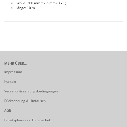
Größe: 300 mm x 2,6 mm (B x T)
Länge: 10 m
MEHR ÜBER...
Impressum
Kontakt
Versand- & Zahlungsbedingungen
Rücksendung & Umtausch
AGB
Privatsphäre und Datenschutz