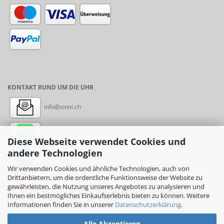
KONTAKT RUND UM DIE UHR
info@sinni.ch
Nachricht:
+41788997155
Diese Webseite verwendet Cookies und
andere Technologien
Messenger: sinni.ch
Wir verwenden Cookies und ähnliche Technologien, auch von
Drittanbietern, um die ordentliche Funktionsweise der Website zu
Instagram: sinni_ch
gewährleisten, die Nutzung unseres Angebotes zu analysieren und
Ihnen ein bestmögliches Einkaufserlebnis bieten zu können. Weitere
Informationen finden Sie in unserer
Datenschutzerklärung
.
Alle Akzeptieren