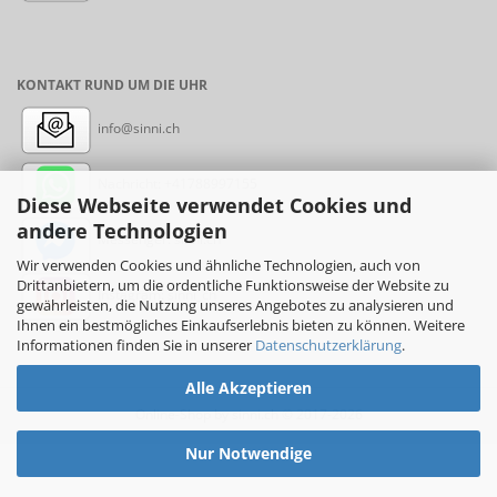
KONTAKT RUND UM DIE UHR
info@sinni.ch
Nachricht:
+41788997155
Diese Webseite verwendet Cookies und
andere Technologien
Messenger: sinni.ch
Wir verwenden Cookies und ähnliche Technologien, auch von
Drittanbietern, um die ordentliche Funktionsweise der Website zu
Instagram: sinni_ch
gewährleisten, die Nutzung unseres Angebotes zu analysieren und
Ihnen ein bestmögliches Einkaufserlebnis bieten zu können. Weitere
Informationen finden Sie in unserer
Datenschutzerklärung
.
Alle Akzeptieren
Online-Shop
by sinni.ch © 2017-2026
Nur Notwendige