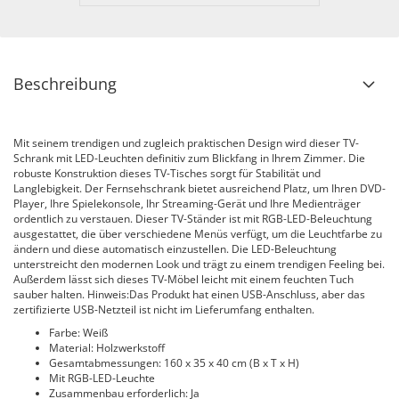
Beschreibung
Mit seinem trendigen und zugleich praktischen Design wird dieser TV-
Schrank mit LED-Leuchten definitiv zum Blickfang in Ihrem Zimmer. Die
robuste Konstruktion dieses TV-Tisches sorgt für Stabilität und
Langlebigkeit. Der Fernsehschrank bietet ausreichend Platz, um Ihren DVD-
Player, Ihre Spielekonsole, Ihr Streaming-Gerät und Ihre Medienträger
ordentlich zu verstauen. Dieser TV-Ständer ist mit RGB-LED-Beleuchtung
ausgestattet, die über verschiedene Menüs verfügt, um die Leuchtfarbe zu
ändern und diese automatisch einzustellen. Die LED-Beleuchtung
unterstreicht den modernen Look und trägt zu einem trendigen Feeling bei.
Außerdem lässt sich dieses TV-Möbel leicht mit einem feuchten Tuch
sauber halten. Hinweis:Das Produkt hat einen USB-Anschluss, aber das
zertifizierte USB-Netzteil ist nicht im Lieferumfang enthalten.
Farbe: Weiß
Material: Holzwerkstoff
Gesamtabmessungen: 160 x 35 x 40 cm (B x T x H)
Mit RGB-LED-Leuchte
Zusammenbau erforderlich: Ja