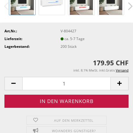
Art.Nr.:
V-804427
Lieferzeit:
ca. 5-7 Tage
Lagerbestand:
200
Stück
179.95 CHF
inkl. 8.1% MwSt. inkl.Gratis
Versand
AUF DEN MERKZETTEL
WOANDERS GÜNSTIGER?