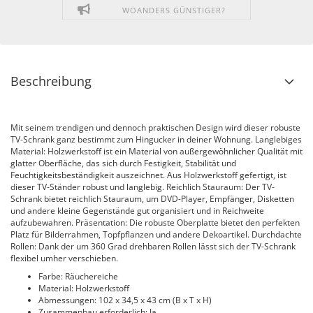
WOANDERS GÜNSTIGER?
Beschreibung
Mit seinem trendigen und dennoch praktischen Design wird dieser robuste
TV-Schrank ganz bestimmt zum Hingucker in deiner Wohnung. Langlebiges
Material: Holzwerkstoff ist ein Material von außergewöhnlicher Qualität mit
glatter Oberfläche, das sich durch Festigkeit, Stabilität und
Feuchtigkeitsbeständigkeit auszeichnet. Aus Holzwerkstoff gefertigt, ist
dieser TV-Ständer robust und langlebig. Reichlich Stauraum: Der TV-
Schrank bietet reichlich Stauraum, um DVD-Player, Empfänger, Disketten
und andere kleine Gegenstände gut organisiert und in Reichweite
aufzubewahren. Präsentation: Die robuste Oberplatte bietet den perfekten
Platz für Bilderrahmen, Topfpflanzen und andere Dekoartikel. Durchdachte
Rollen: Dank der um 360 Grad drehbaren Rollen lässt sich der TV-Schrank
flexibel umher verschieben.
Farbe: Räuchereiche
Material: Holzwerkstoff
Abmessungen: 102 x 34,5 x 43 cm (B x T x H)
Zusammenbau erforderlich: Ja