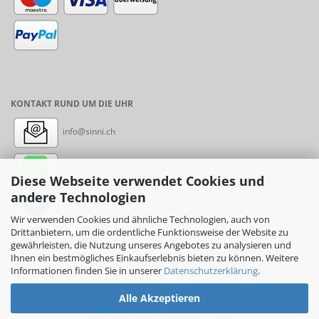
KONTAKT RUND UM DIE UHR
info@sinni.ch
Nachricht:
+41788997155
Diese Webseite verwendet Cookies und
andere Technologien
Messenger: sinni.ch
Wir verwenden Cookies und ähnliche Technologien, auch von
Drittanbietern, um die ordentliche Funktionsweise der Website zu
Instagram: sinni_ch
gewährleisten, die Nutzung unseres Angebotes zu analysieren und
Ihnen ein bestmögliches Einkaufserlebnis bieten zu können. Weitere
Informationen finden Sie in unserer
Datenschutzerklärung
.
Alle Akzeptieren
Online-Shop
by sinni.ch © 2017-2026