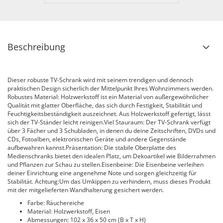
Beschreibung
Dieser robuste TV-Schrank wird mit seinem trendigen und dennoch
praktischen Design sicherlich der Mittelpunkt Ihres Wohnzimmers werden.
Robustes Material: Holzwerkstoff ist ein Material von außergewöhnlicher
Qualität mit glatter Oberfläche, das sich durch Festigkeit, Stabilität und
Feuchtigkeitsbeständigkeit auszeichnet. Aus Holzwerkstoff gefertigt, lässt
sich der TV-Ständer leicht reinigen.Viel Stauraum: Der TV-Schrank verfügt
über 3 Fächer und 3 Schubladen, in denen du deine Zeitschriften, DVDs und
CDs, Fotoalben, elektronischen Geräte und andere Gegenstände
aufbewahren kannst.Präsentation: Die stabile Oberplatte des
Medienschranks bietet den idealen Platz, um Dekoartikel wie Bilderrahmen
und Pflanzen zur Schau zu stellen.Eisenbeine: Die Eisenbeine verleihen
deiner Einrichtung eine angenehme Note und sorgen gleichzeitig für
Stabilität. Achtung:Um das Umkippen zu verhindern, muss dieses Produkt
mit der mitgelieferten Wandhalterung gesichert werden.
Farbe: Räuchereiche
Material: Holzwerkstoff, Eisen
Abmessungen: 102 x 36 x 50 cm (B x T x H)