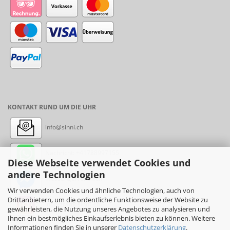
KONTAKT RUND UM DIE UHR
info@sinni.ch
Nachricht:
+41788997155
Diese Webseite verwendet Cookies und
andere Technologien
Messenger: sinni.ch
Wir verwenden Cookies und ähnliche Technologien, auch von
Drittanbietern, um die ordentliche Funktionsweise der Website zu
Instagram: sinni_ch
gewährleisten, die Nutzung unseres Angebotes zu analysieren und
Ihnen ein bestmögliches Einkaufserlebnis bieten zu können. Weitere
Informationen finden Sie in unserer
Datenschutzerklärung
.