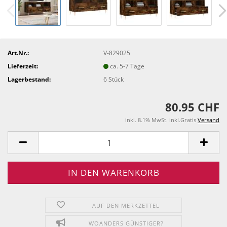
Art.Nr.:
V-829025
Lieferzeit:
ca. 5-7 Tage
Lagerbestand:
6
Stück
80.95 CHF
inkl. 8.1% MwSt. inkl.Gratis
Versand
AUF DEN MERKZETTEL
WOANDERS GÜNSTIGER?