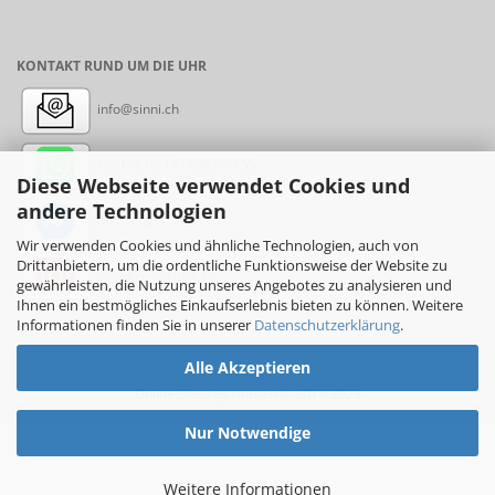
KONTAKT RUND UM DIE UHR
info@sinni.ch
Nachricht:
+41788997155
Diese Webseite verwendet Cookies und
andere Technologien
Messenger: sinni.ch
Wir verwenden Cookies und ähnliche Technologien, auch von
Drittanbietern, um die ordentliche Funktionsweise der Website zu
Instagram: sinni_ch
gewährleisten, die Nutzung unseres Angebotes zu analysieren und
Ihnen ein bestmögliches Einkaufserlebnis bieten zu können. Weitere
Informationen finden Sie in unserer
Datenschutzerklärung
.
Alle Akzeptieren
Online-Shop
by sinni.ch © 2017-2026
Nur Notwendige
Weitere Informationen