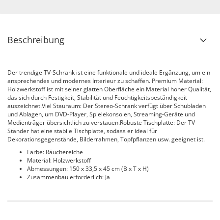
Beschreibung
Der trendige TV-Schrank ist eine funktionale und ideale Ergänzung, um ein
ansprechendes und modernes Interieur zu schaffen. Premium Material:
Holzwerkstoff ist mit seiner glatten Oberfläche ein Material hoher Qualität,
das sich durch Festigkeit, Stabilität und Feuchtigkeitsbeständigkeit
auszeichnet.Viel Stauraum: Der Stereo-Schrank verfügt über Schubladen
und Ablagen, um DVD-Player, Spielekonsolen, Streaming-Geräte und
Medienträger übersichtlich zu verstauen.Robuste Tischplatte: Der TV-
Ständer hat eine stabile Tischplatte, sodass er ideal für
Dekorationsgegenstände, Bilderrahmen, Topfpflanzen usw. geeignet ist.
Farbe: Räuchereiche
Material: Holzwerkstoff
Abmessungen: 150 x 33,5 x 45 cm (B x T x H)
Zusammenbau erforderlich: Ja