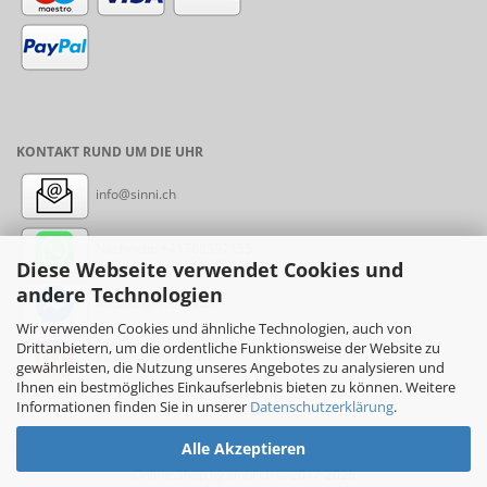
KONTAKT RUND UM DIE UHR
info@sinni.ch
Nachricht:
+41788997155
Diese Webseite verwendet Cookies und
andere Technologien
Messenger: sinni.ch
Wir verwenden Cookies und ähnliche Technologien, auch von
Drittanbietern, um die ordentliche Funktionsweise der Website zu
Instagram: sinni_ch
gewährleisten, die Nutzung unseres Angebotes zu analysieren und
Ihnen ein bestmögliches Einkaufserlebnis bieten zu können. Weitere
Informationen finden Sie in unserer
Datenschutzerklärung
.
Alle Akzeptieren
Online-Shop
by sinni.ch © 2017-2026