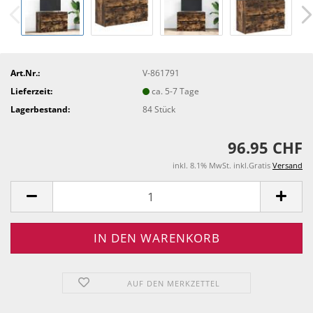
Art.Nr.:
V-861791
Lieferzeit:
ca. 5-7 Tage
Lagerbestand:
84
Stück
96.95 CHF
inkl. 8.1% MwSt. inkl.Gratis
Versand
AUF DEN MERKZETTEL