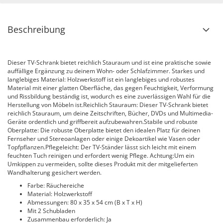
Beschreibung
Dieser TV-Schrank bietet reichlich Stauraum und ist eine praktische sowie
auffällige Ergänzung zu deinem Wohn- oder Schlafzimmer. Starkes und
langlebiges Material: Holzwerkstoff ist ein langlebiges und robustes
Material mit einer glatten Oberfläche, das gegen Feuchtigkeit, Verformung
und Rissbildung beständig ist, wodurch es eine zuverlässigen Wahl für die
Herstellung von Möbeln ist.Reichlich Stauraum: Dieser TV-Schrank bietet
reichlich Stauraum, um deine Zeitschriften, Bücher, DVDs und Multimedia-
Geräte ordentlich und griffbereit aufzubewahren.Stabile und robuste
Oberplatte: Die robuste Oberplatte bietet den idealen Platz für deinen
Fernseher und Stereoanlagen oder einige Dekoartikel wie Vasen oder
Topfpflanzen.Pflegeleicht: Der TV-Ständer lässt sich leicht mit einem
feuchten Tuch reinigen und erfordert wenig Pflege. Achtung:Um ein
Umkippen zu vermeiden, sollte dieses Produkt mit der mitgelieferten
Wandhalterung gesichert werden.
Farbe: Räuchereiche
Material: Holzwerkstoff
Abmessungen: 80 x 35 x 54 cm (B x T x H)
Mit 2 Schubladen
Zusammenbau erforderlich: Ja