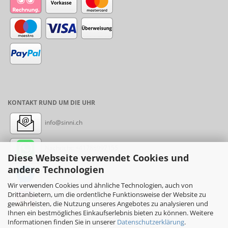
KONTAKT RUND UM DIE UHR
info@sinni.ch
Nachricht:
+41788997155
Diese Webseite verwendet Cookies und
andere Technologien
Messenger: sinni.ch
Wir verwenden Cookies und ähnliche Technologien, auch von
Drittanbietern, um die ordentliche Funktionsweise der Website zu
Instagram: sinni_ch
gewährleisten, die Nutzung unseres Angebotes zu analysieren und
Ihnen ein bestmögliches Einkaufserlebnis bieten zu können. Weitere
Informationen finden Sie in unserer
Datenschutzerklärung
.