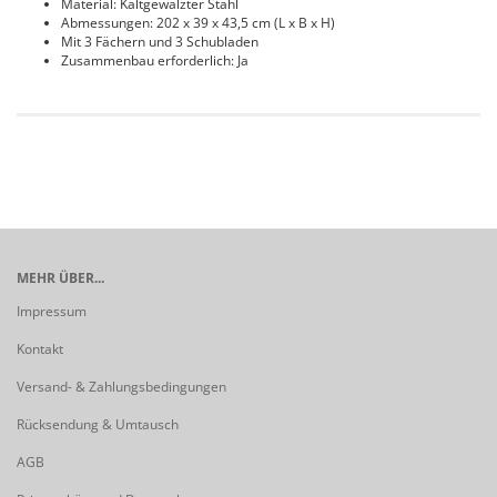
Material: Kaltgewalzter Stahl
Abmessungen: 202 x 39 x 43,5 cm (L x B x H)
Mit 3 Fächern und 3 Schubladen
Zusammenbau erforderlich: Ja
MEHR ÜBER...
Impressum
Kontakt
Versand- & Zahlungsbedingungen
Rücksendung & Umtausch
AGB