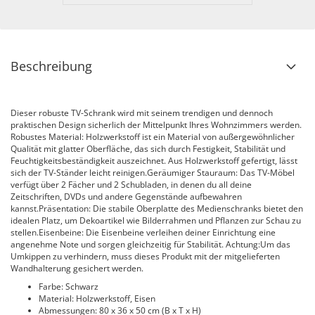
Beschreibung
Dieser robuste TV-Schrank wird mit seinem trendigen und dennoch
praktischen Design sicherlich der Mittelpunkt Ihres Wohnzimmers werden.
Robustes Material: Holzwerkstoff ist ein Material von außergewöhnlicher
Qualität mit glatter Oberfläche, das sich durch Festigkeit, Stabilität und
Feuchtigkeitsbeständigkeit auszeichnet. Aus Holzwerkstoff gefertigt, lässt
sich der TV-Ständer leicht reinigen.Geräumiger Stauraum: Das TV-Möbel
verfügt über 2 Fächer und 2 Schubladen, in denen du all deine
Zeitschriften, DVDs und andere Gegenstände aufbewahren
kannst.Präsentation: Die stabile Oberplatte des Medienschranks bietet den
idealen Platz, um Dekoartikel wie Bilderrahmen und Pflanzen zur Schau zu
stellen.Eisenbeine: Die Eisenbeine verleihen deiner Einrichtung eine
angenehme Note und sorgen gleichzeitig für Stabilität. Achtung:Um das
Umkippen zu verhindern, muss dieses Produkt mit der mitgelieferten
Wandhalterung gesichert werden.
Farbe: Schwarz
Material: Holzwerkstoff, Eisen
Abmessungen: 80 x 36 x 50 cm (B x T x H)