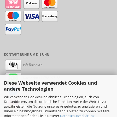
KONTAKT RUND UM DIE UHR
info@sinni.ch
Nachricht:
+41788997155
Diese Webseite verwendet Cookies und
andere Technologien
Messenger: sinni.ch
Wir verwenden Cookies und ähnliche Technologien, auch von
Drittanbietern, um die ordentliche Funktionsweise der Website zu
Instagram: sinni_ch
gewährleisten, die Nutzung unseres Angebotes zu analysieren und
Ihnen ein bestmögliches Einkaufserlebnis bieten zu können. Weitere
Informationen finden Sie in unserer
Datenschutzerklärung
.