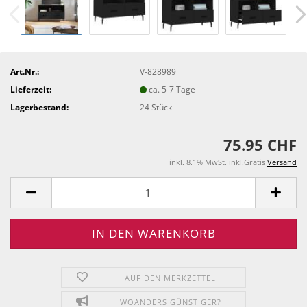
Art.Nr.:
V-828989
Lieferzeit:
ca. 5-7 Tage
Lagerbestand:
24
Stück
75.95 CHF
inkl. 8.1% MwSt. inkl.Gratis
Versand
AUF DEN MERKZETTEL
WOANDERS GÜNSTIGER?