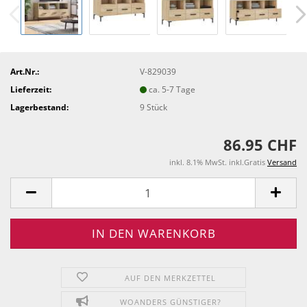
Art.Nr.:
V-829039
Lieferzeit:
ca. 5-7 Tage
Lagerbestand:
9
Stück
86.95 CHF
inkl. 8.1% MwSt. inkl.Gratis
Versand
AUF DEN MERKZETTEL
WOANDERS GÜNSTIGER?