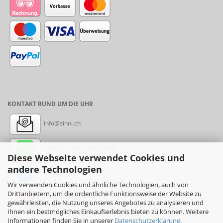
KONTAKT RUND UM DIE UHR
info@sinni.ch
Nachricht:
+41788997155
Diese Webseite verwendet Cookies und
andere Technologien
Messenger: sinni.ch
Wir verwenden Cookies und ähnliche Technologien, auch von
Drittanbietern, um die ordentliche Funktionsweise der Website zu
Instagram: sinni_ch
gewährleisten, die Nutzung unseres Angebotes zu analysieren und
Ihnen ein bestmögliches Einkaufserlebnis bieten zu können. Weitere
Informationen finden Sie in unserer
Datenschutzerklärung
.