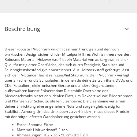
Beschreibung
Dieser robuste TV-Schrank wird mit seinem trendigen und dennoch
praktischen Design sicherlich der Mittelpunkt Ihres Wohnzimmers werden.
Robustes Material: Holzwerkstoff ist ein Material von außergewöhnlicher
Qualität mit glatter Oberfläche, das sich durch Festigkeit, Stabilität und
Feuchtigkeitsbeständigkeit auszeichnet. Aus Holzwerkstoff gefertigt, lässt
sich der TV-Ständer leicht reinigen.Viel Stauraum: Der TV-Schrank verfügt
über 3 Fächer und 3 Schubladen, in denen du deine Zeitschriften, DVDs und
CDs, Fotoalben, elektronischen Geräte und andere Gegenstände
aufbewahren kannst.Präsentation: Die stabile Oberplatte des
Medienschranks bietet den idealen Platz, um Dekoartikel wie Bilderrahmen
und Pflanzen zur Schau zu stellen.Eisenbeine: Die Eisenbeine verleihen
deiner Einrichtung eine angenehme Note und sorgen gleichzeitig für
Stabilität. Achtung:Um das Umkippen zu verhindern, muss dieses Produkt
mit der mitgelieferten Wandhalterung gesichert werden.
Farbe: Sonoma-Eiche
Material: Holzwerkstoff, Eisen
Abmessungen: 102 x 36 x 50 cm (B x T x H)