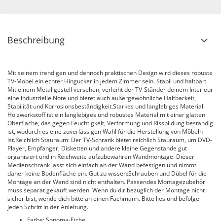
Beschreibung
Mit seinem trendigen und dennoch praktischen Design wird dieses robuste
TV-Möbel ein echter Hingucker in jedem Zimmer sein. Stabil und haltbar:
Mit einem Metallgestell versehen, verleiht der TV-Ständer deinem Interieur
eine industrielle Note und bietet auch außergewöhnliche Haltbarkeit,
Stabilität und Korrosionsbeständigkeit.Starkes und langlebiges Material:
Holzwerkstoff ist ein langlebiges und robustes Material mit einer glatten
Oberfläche, das gegen Feuchtigkeit, Verformung und Rissbildung beständig
ist, wodurch es eine zuverlässigen Wahl für die Herstellung von Möbeln
ist.Reichlich Stauraum: Der TV-Schrank bietet reichlich Stauraum, um DVD-
Player, Empfänger, Disketten und andere kleine Gegenstände gut
organisiert und in Reichweite aufzubewahren.Wandmontage: Dieser
Medienschrank lässt sich einfach an der Wand befestigen und nimmt
daher keine Bodenfläche ein. Gut zu wissen:Schrauben und Dübel für die
Montage an der Wand sind nicht enthalten. Passendes Montagezubehör
muss separat gekauft werden. Wenn du dir bezüglich der Montage nicht
sicher bist, wende dich bitte an einen Fachmann. Bitte lies und befolge
jeden Schritt in der Anleitung.
Farbe: Sonoma-Eiche