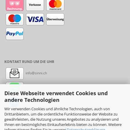
KONTAKT RUND UM DIE UHR
info@sinni.ch
Nachricht:
+41788997155
Diese Webseite verwendet Cookies und
andere Technologien
Messenger: sinni.ch
Wir verwenden Cookies und ähnliche Technologien, auch von
Drittanbietern, um die ordentliche Funktionsweise der Website zu
Instagram: sinni_ch
gewährleisten, die Nutzung unseres Angebotes zu analysieren und
Ihnen ein bestmögliches Einkaufserlebnis bieten zu können. Weitere
Informationen finden Sie in unserer
Datenschutzerklärung
.