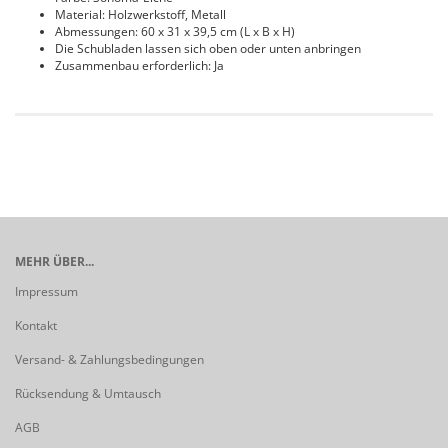
Material: Holzwerkstoff, Metall
Abmessungen: 60 x 31 x 39,5 cm (L x B x H)
Die Schubladen lassen sich oben oder unten anbringen
Zusammenbau erforderlich: Ja
MEHR ÜBER...
Impressum
Kontakt
Versand- & Zahlungsbedingungen
Rücksendung & Umtausch
AGB