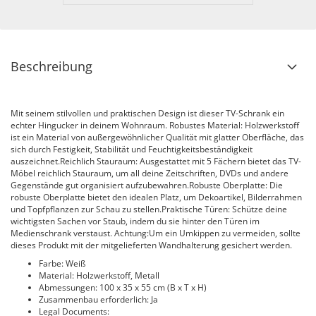
Beschreibung
Mit seinem stilvollen und praktischen Design ist dieser TV-Schrank ein
echter Hingucker in deinem Wohnraum. Robustes Material: Holzwerkstoff
ist ein Material von außergewöhnlicher Qualität mit glatter Oberfläche, das
sich durch Festigkeit, Stabilität und Feuchtigkeitsbeständigkeit
auszeichnet.Reichlich Stauraum: Ausgestattet mit 5 Fächern bietet das TV-
Möbel reichlich Stauraum, um all deine Zeitschriften, DVDs und andere
Gegenstände gut organisiert aufzubewahren.Robuste Oberplatte: Die
robuste Oberplatte bietet den idealen Platz, um Dekoartikel, Bilderrahmen
und Topfpflanzen zur Schau zu stellen.Praktische Türen: Schütze deine
wichtigsten Sachen vor Staub, indem du sie hinter den Türen im
Medienschrank verstaust. Achtung:Um ein Umkippen zu vermeiden, sollte
dieses Produkt mit der mitgelieferten Wandhalterung gesichert werden.
Farbe: Weiß
Material: Holzwerkstoff, Metall
Abmessungen: 100 x 35 x 55 cm (B x T x H)
Zusammenbau erforderlich: Ja
Legal Documents: