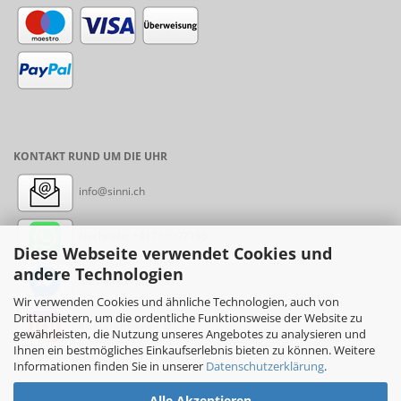
KONTAKT RUND UM DIE UHR
info@sinni.ch
Nachricht:
+41788997155
Diese Webseite verwendet Cookies und
andere Technologien
Messenger: sinni.ch
Wir verwenden Cookies und ähnliche Technologien, auch von
Drittanbietern, um die ordentliche Funktionsweise der Website zu
Instagram: sinni_ch
gewährleisten, die Nutzung unseres Angebotes zu analysieren und
Ihnen ein bestmögliches Einkaufserlebnis bieten zu können. Weitere
Informationen finden Sie in unserer
Datenschutzerklärung
.
Alle Akzeptieren