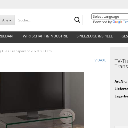
Suche...
Alle
Powered by
Tr
RBEDARF
WIRTSCHAFT & INDUSTRIE
SPIELZEUGE & SPIELE
GES
g Glas Transparent 70x30x13 cm
TV-Ti
VIDAXL
Trans
Art.Nr.:
Lieferze
Lagerbe