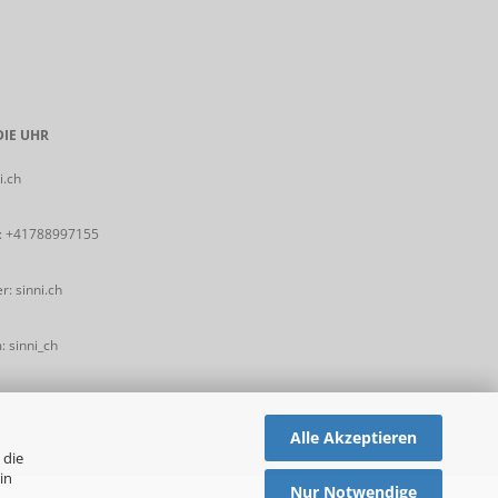
IE UHR
i.ch
:
+41788997155
: sinni.ch
 sinni_ch
Alle Akzeptieren
 die
in
Nur Notwendige