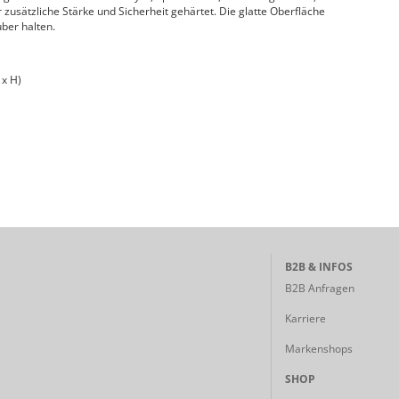
 zusätzliche Stärke und Sicherheit gehärtet. Die glatte Oberfläche
uber halten.
 x H)
B2B & INFOS
B2B Anfragen
Karriere
Markenshops
SHOP