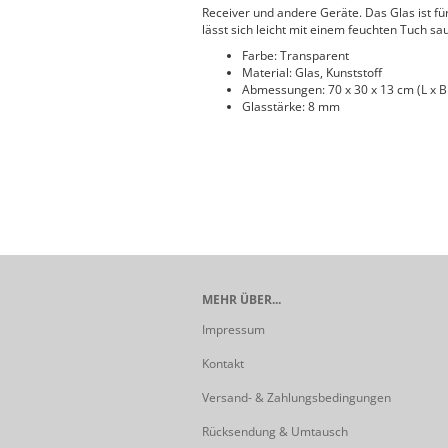
Receiver und andere Geräte. Das Glas ist für
lässt sich leicht mit einem feuchten Tuch sa
Farbe: Transparent
Material: Glas, Kunststoff
Abmessungen: 70 x 30 x 13 cm (L x B
Glasstärke: 8 mm
MEHR ÜBER...
Impressum
Kontakt
Versand- & Zahlungsbedingungen
Rücksendung & Umtausch