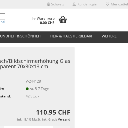
Schweiz
Kundenlogin
Merkzettel
Ihr Warenkorb
anslate
0.00 CHF
UNDHEIT & SCHÖNHEIT
TIER- & HAUSTIERBEDARF
WEITERE
sch/Bildschirmerhöhung Glas
parent 70x30x13 cm
V-244128
it:
ca. 5-7 Tage
stand:
42
Stück
110.95 CHF
inkl. 8.1% MwSt. inkl.Gratis
Versand