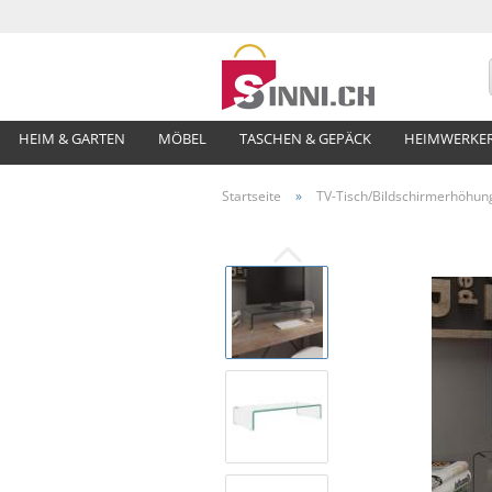
HEIM & GARTEN
MÖBEL
TASCHEN & GEPÄCK
HEIMWERKE
Startseite
»
TV-Tisch/Bildschirmerhöhun