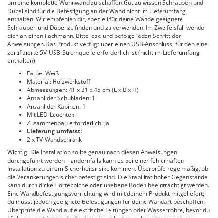
um eine komplette Wohnwand zu schaffen.Gut zu wissen:Schrauben und
Dübel sind für die Befestigung an der Wand nicht im Lieferumfang
enthalten. Wir empfehlen dir, speziell für deine Wände geeignete
Schrauben und Dübel zu finden und zu verwenden. Im Zweifelsfall wende
dich an einen Fachmann. Bitte lese und befolge jeden Schritt der
Anweisungen.Das Produkt verfügt über einen USB-Anschluss, für den eine
zertifizierte 5V-USB-Stromquelle erforderlich ist (nicht im Lieferumfang
enthalten).
Farbe: Weiß
Material: Holzwerkstoff
Abmessungen: 41 x 31 x 45 cm (L x B x H)
Anzahl der Schubladen: 1
Anzahl der Kabinen: 1
Mit LED-Leuchten
Zusammenbau erforderlich: Ja
Lieferung umfasst:
2 x TV-Wandschrank
Wichtig: Die Installation sollte genau nach diesen Anweisungen
durchgeführt werden – andernfalls kann es bei einer fehlerhaften
Installation zu einem Sicherheitsrisiko kommen. Überprüfe regelmäßig, ob
die Verankerungen sicher befestigt sind. Die Stabilität hoher Gegenstände
kann durch dicke Florteppiche oder unebene Böden beeinträchtigt werden.
Eine Wandbefestigungsvorrichtung wird mit deinem Produkt mitgeliefert;
du musst jedoch geeignete Befestigungen für deine Wandart beschaffen.
Überprüfe die Wand auf elektrische Leitungen oder Wasserrohre, bevor du