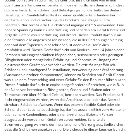
Löcher bohrst (wenn du dir nicht sicher bist, lass dich bitte von einem
qualifizierten Handwerker beraten). In deinem örtlichen Baumarkt findest
du die erforderlichen Bohrer und Befestigungen und erhältst bei Bedarf
Beratung. Im Zweifelsfall solltest du einen qualifizierten Handwerker mit
der Installation und Verankerung des Produkts beauftragen. Bitte
beachten: Nur zertifizierte Gleichstrom-Eingänge mit 5 V verwenden. Eine
höhere Spannung kann zu Überhitzung und Schäden am Gerät führen und
birgt die Gefahr von Überhitzung und Brand. Dieses Produkt darf nur an
eine Stromquelle angeschlossen werden, die in der Bedienungsanleitung
oder auf dem Typenschild beschrieben ist oder von ausdrücklich
empfohlen wird. Dieses Gerät darf nicht von Kindern unter 14 Jahren oder
Personen mit eingeschränkten körperlichen, sensorischen oder geistigen
Fähigkeiten oder mangelnder Erfahrung und Kenntnis im Umgang mit
elektronischen Geräten verwendet werden. Elektrizität ist gefährlich.
Schäden und unsachgemäße Installation, Verwendung oder Veränderung
(Austausch einzelner Komponenten) können zu Schäden am Gerät führen ,
was zu einem Stromschlag und einer Gefahr für den Benutzer führen kann.
Dieses Produkt darf nicht in explosionsgefährdeten Bereichen, wie z. B. in
der Nähe von brennbaren Flüssigkeiten, Gasen und Stäuben oder bei
Temperaturen über 50 Grad Celsius, betrieben werden. Das Produkt darf
nicht eingeschaltet werden, wenn das Anschlusskabel oder das Netzteil
sichtbare Schäden aufweisen. Wenn das externe flexible Kabel oder die
Schnur dieser Leuchte beschädigt ist, darf es ausschließlich vom Hersteller
oder seinem Kundendienst oder einer ähnlich qualifizierten Person
ausgetauscht werden, um Gefahren zu vermeiden. Schalte die
Stromversorgung während der Installation und Wartung aus. Stelle sicher,
dass die Glühbirnen abgekühlt sind. Die Lichtquelle dieser Leuchte ist nicht