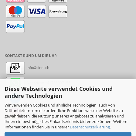
KONTAKT RUND UM DIE UHR
info@sinni.ch
Nachricht:
+41788997155
Diese Webseite verwendet Cookies und
andere Technologien
Messenger: sinni.ch
Wir verwenden Cookies und ähnliche Technologien, auch von
Drittanbietern, um die ordentliche Funktionsweise der Website zu
Instagram: sinni_ch
gewährleisten, die Nutzung unseres Angebotes zu analysieren und
Ihnen ein bestmögliches Einkaufserlebnis bieten zu können. Weitere
Informationen finden Sie in unserer
Datenschutzerklärung
.