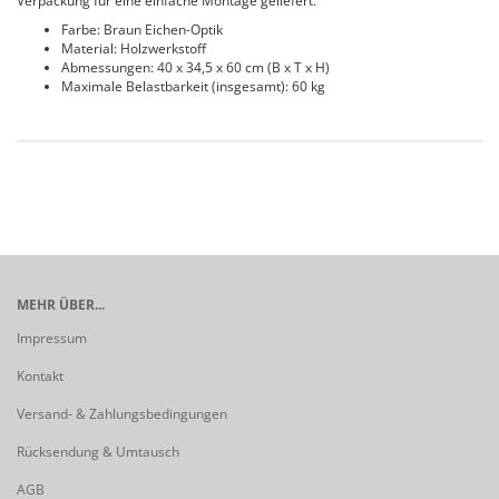
Verpackung für eine einfache Montage geliefert.
Farbe: Braun Eichen-Optik
Material: Holzwerkstoff
Abmessungen: 40 x 34,5 x 60 cm (B x T x H)
Maximale Belastbarkeit (insgesamt): 60 kg
MEHR ÜBER...
Impressum
Kontakt
Versand- & Zahlungsbedingungen
Rücksendung & Umtausch
AGB