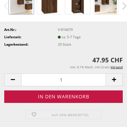
Art.Nr.:
V-816670
Lieferzeit:
ca. 5-7 Tage
Lagerbestand:
20
Stück
47.95 CHF
inkl. 8.1% MwSt. inkl.Gratis
Versand
AUF DEN MERKZETTEL