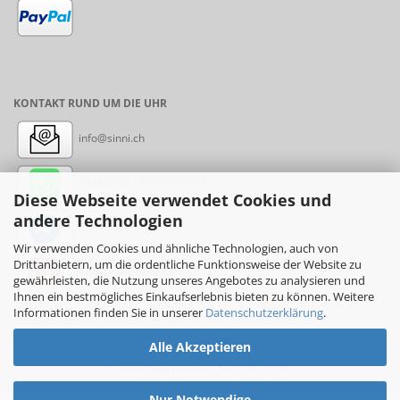
KONTAKT RUND UM DIE UHR
info@sinni.ch
Nachricht:
+41788997155
Diese Webseite verwendet Cookies und
andere Technologien
Messenger: sinni.ch
Wir verwenden Cookies und ähnliche Technologien, auch von
Drittanbietern, um die ordentliche Funktionsweise der Website zu
Instagram: sinni_ch
gewährleisten, die Nutzung unseres Angebotes zu analysieren und
Ihnen ein bestmögliches Einkaufserlebnis bieten zu können. Weitere
Informationen finden Sie in unserer
Datenschutzerklärung
.
Alle Akzeptieren
Online-Shop
by sinni.ch © 2017-2026
Nur Notwendige