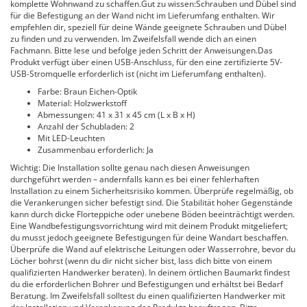
komplette Wohnwand zu schaffen.Gut zu wissen:Schrauben und Dübel sind
für die Befestigung an der Wand nicht im Lieferumfang enthalten. Wir
empfehlen dir, speziell für deine Wände geeignete Schrauben und Dübel
zu finden und zu verwenden. Im Zweifelsfall wende dich an einen
Fachmann. Bitte lese und befolge jeden Schritt der Anweisungen.Das
Produkt verfügt über einen USB-Anschluss, für den eine zertifizierte 5V-
USB-Stromquelle erforderlich ist (nicht im Lieferumfang enthalten).
Farbe: Braun Eichen-Optik
Material: Holzwerkstoff
Abmessungen: 41 x 31 x 45 cm (L x B x H)
Anzahl der Schubladen: 2
Mit LED-Leuchten
Zusammenbau erforderlich: Ja
Wichtig: Die Installation sollte genau nach diesen Anweisungen
durchgeführt werden – andernfalls kann es bei einer fehlerhaften
Installation zu einem Sicherheitsrisiko kommen. Überprüfe regelmäßig, ob
die Verankerungen sicher befestigt sind. Die Stabilität hoher Gegenstände
kann durch dicke Florteppiche oder unebene Böden beeinträchtigt werden.
Eine Wandbefestigungsvorrichtung wird mit deinem Produkt mitgeliefert;
du musst jedoch geeignete Befestigungen für deine Wandart beschaffen.
Überprüfe die Wand auf elektrische Leitungen oder Wasserrohre, bevor du
Löcher bohrst (wenn du dir nicht sicher bist, lass dich bitte von einem
qualifizierten Handwerker beraten). In deinem örtlichen Baumarkt findest
du die erforderlichen Bohrer und Befestigungen und erhältst bei Bedarf
Beratung. Im Zweifelsfall solltest du einen qualifizierten Handwerker mit