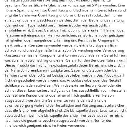
der Installation und Verankerung des Produkts beauftragen. Bitte
beachten: Nur zertifizierte Gleichstrom-Eingänge mit 5 V verwenden. Eine
höhere Spannung kann zu Überhitzung und Schäden am Gerät führen und
birgt die Gefahr von Überhitzung und Brand. Dieses Produkt darf nur an
eine Stromquelle angeschlossen werden, die in der Bedienungsanleitung
oder auf dem Typenschild beschrieben ist oder von ausdrücklich
empfohlen wird. Dieses Gerät darf nicht von Kindern unter 14 Jahren oder
Personen mit eingeschränkten körperlichen, sensorischen oder geistigen
Fähigkeiten oder mangelnder Erfahrung und Kenntnis im Umgang mit
elektronischen Geräten verwendet werden. Elektrizität ist gefährlich.
Schäden und unsachgemäße Installation, Verwendung oder Veränderung
(Austausch einzelner Komponenten) können zu Schäden am Gerät führen ,
was zu einem Stromschlag und einer Gefahr für den Benutzer führen kann.
Dieses Produkt darf nicht in explosionsgefährdeten Bereichen, wie z. B. in
der Nähe von brennbaren Flüssigkeiten, Gasen und Stäuben oder bei
Temperaturen über 50 Grad Celsius, betrieben werden. Das Produkt darf
nicht eingeschaltet werden, wenn das Anschlusskabel oder das Netzteil
sichtbare Schäden aufweisen. Wenn das externe flexible Kabel oder die
Schnur dieser Leuchte beschädigt ist, darf es ausschließlich vom Hersteller
oder seinem Kundendienst oder einer ähnlich qualifizierten Person
ausgetauscht werden, um Gefahren zu vermeiden. Schalte die
Stromversorgung während der Installation und Wartung aus. Stelle sicher,
dass die Glühbirnen abgekühlt sind. Die Lichtquelle dieser Leuchte ist nicht
austauschbar; wenn die Lichtquelle das Ende ihrer Lebensdauer erreicht
hat, muss die gesamte Leuchte ausgetauscht werden. Nur für den
Innenbereich geeignet, nicht im Freien verwenden.