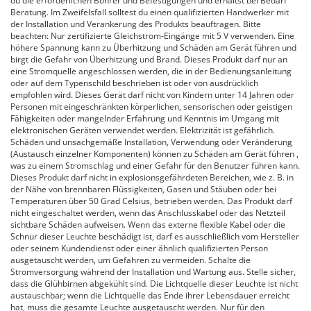
du die erforderlichen Bohrer und Befestigungen und erhältst bei Bedarf
Beratung. Im Zweifelsfall solltest du einen qualifizierten Handwerker mit
der Installation und Verankerung des Produkts beauftragen. Bitte
beachten: Nur zertifizierte Gleichstrom-Eingänge mit 5 V verwenden. Eine
höhere Spannung kann zu Überhitzung und Schäden am Gerät führen und
birgt die Gefahr von Überhitzung und Brand. Dieses Produkt darf nur an
eine Stromquelle angeschlossen werden, die in der Bedienungsanleitung
oder auf dem Typenschild beschrieben ist oder von ausdrücklich
empfohlen wird. Dieses Gerät darf nicht von Kindern unter 14 Jahren oder
Personen mit eingeschränkten körperlichen, sensorischen oder geistigen
Fähigkeiten oder mangelnder Erfahrung und Kenntnis im Umgang mit
elektronischen Geräten verwendet werden. Elektrizität ist gefährlich.
Schäden und unsachgemäße Installation, Verwendung oder Veränderung
(Austausch einzelner Komponenten) können zu Schäden am Gerät führen ,
was zu einem Stromschlag und einer Gefahr für den Benutzer führen kann.
Dieses Produkt darf nicht in explosionsgefährdeten Bereichen, wie z. B. in
der Nähe von brennbaren Flüssigkeiten, Gasen und Stäuben oder bei
Temperaturen über 50 Grad Celsius, betrieben werden. Das Produkt darf
nicht eingeschaltet werden, wenn das Anschlusskabel oder das Netzteil
sichtbare Schäden aufweisen. Wenn das externe flexible Kabel oder die
Schnur dieser Leuchte beschädigt ist, darf es ausschließlich vom Hersteller
oder seinem Kundendienst oder einer ähnlich qualifizierten Person
ausgetauscht werden, um Gefahren zu vermeiden. Schalte die
Stromversorgung während der Installation und Wartung aus. Stelle sicher,
dass die Glühbirnen abgekühlt sind. Die Lichtquelle dieser Leuchte ist nicht
austauschbar; wenn die Lichtquelle das Ende ihrer Lebensdauer erreicht
hat, muss die gesamte Leuchte ausgetauscht werden. Nur für den