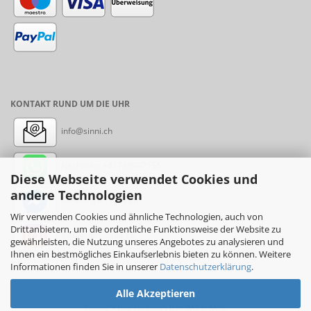
KONTAKT RUND UM DIE UHR
info@sinni.ch
Nachricht:
+41788997155
Diese Webseite verwendet Cookies und
andere Technologien
Messenger: sinni.ch
Wir verwenden Cookies und ähnliche Technologien, auch von
Drittanbietern, um die ordentliche Funktionsweise der Website zu
Instagram: sinni_ch
gewährleisten, die Nutzung unseres Angebotes zu analysieren und
Ihnen ein bestmögliches Einkaufserlebnis bieten zu können. Weitere
Informationen finden Sie in unserer
Datenschutzerklärung
.
Alle Akzeptieren
Online-Shop
by sinni.ch © 2017-2026