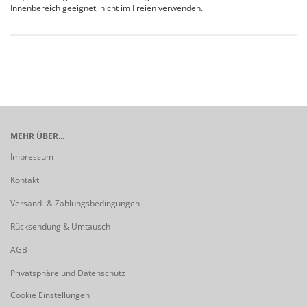
Innenbereich geeignet, nicht im Freien verwenden.
MEHR ÜBER...
Impressum
Kontakt
Versand- & Zahlungsbedingungen
Rücksendung & Umtausch
AGB
Privatsphäre und Datenschutz
Cookie Einstellungen