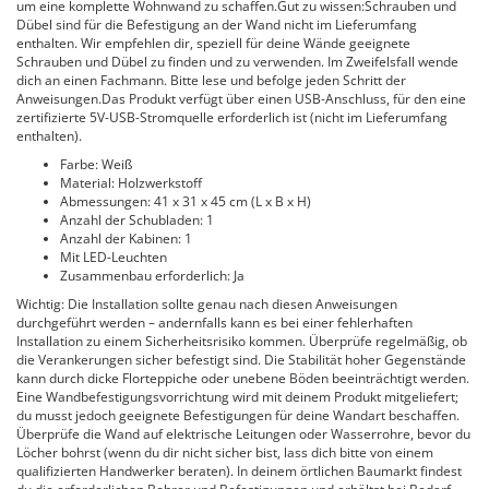
um eine komplette Wohnwand zu schaffen.Gut zu wissen:Schrauben und
Dübel sind für die Befestigung an der Wand nicht im Lieferumfang
enthalten. Wir empfehlen dir, speziell für deine Wände geeignete
Schrauben und Dübel zu finden und zu verwenden. Im Zweifelsfall wende
dich an einen Fachmann. Bitte lese und befolge jeden Schritt der
Anweisungen.Das Produkt verfügt über einen USB-Anschluss, für den eine
zertifizierte 5V-USB-Stromquelle erforderlich ist (nicht im Lieferumfang
enthalten).
Farbe: Weiß
Material: Holzwerkstoff
Abmessungen: 41 x 31 x 45 cm (L x B x H)
Anzahl der Schubladen: 1
Anzahl der Kabinen: 1
Mit LED-Leuchten
Zusammenbau erforderlich: Ja
Wichtig: Die Installation sollte genau nach diesen Anweisungen
durchgeführt werden – andernfalls kann es bei einer fehlerhaften
Installation zu einem Sicherheitsrisiko kommen. Überprüfe regelmäßig, ob
die Verankerungen sicher befestigt sind. Die Stabilität hoher Gegenstände
kann durch dicke Florteppiche oder unebene Böden beeinträchtigt werden.
Eine Wandbefestigungsvorrichtung wird mit deinem Produkt mitgeliefert;
du musst jedoch geeignete Befestigungen für deine Wandart beschaffen.
Überprüfe die Wand auf elektrische Leitungen oder Wasserrohre, bevor du
Löcher bohrst (wenn du dir nicht sicher bist, lass dich bitte von einem
qualifizierten Handwerker beraten). In deinem örtlichen Baumarkt findest